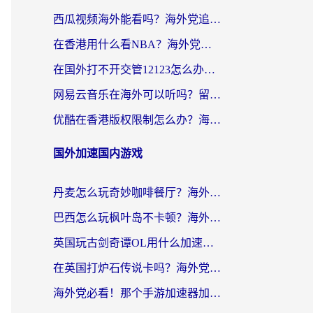
西瓜视频海外能看吗？海外党追剧看片的终极解决方案来了
在香港用什么看NBA？海外党解锁国内体育直播的终极攻略
在国外打不开交管12123怎么办？海外华人必看的回国加速全攻略
网易云音乐在海外可以听吗？留学生亲测有效的回国加速方案
优酷在香港版权限制怎么办？海外党亲测有效的追剧加速方案
国外加速国内游戏
丹麦怎么玩奇妙咖啡餐厅？海外党国服游戏加速全攻略（附灌篮高手元气骑士实测）
巴西怎么玩枫叶岛不卡顿？海外玩家国服游戏加速器终极指南（含战双野兽领主提速秘籍）
英国玩古剑奇谭OL用什么加速器比较好？留学生亲测有效的国服游戏加速指南
在英国打炉石传说卡吗？海外党国服游戏不卡顿的终极指南
海外党必看！那个手游加速器加速放开那三国3最好？一篇解决国服游戏卡顿难题