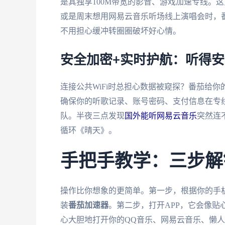
是其独享100M带宽的影音、游戏加速专线。
或是周末想用网易云音乐听场线上演唱会时，
不用担心缓冲转圈圈破坏好心情。
安全加密+实时护航：听得
连接公共WiFi时总担心数据被窥探？番茄给
确保你的听歌记录、账号密码、支付信息在专线
队。半夜三点发现
国外能听网易云音乐
突然连
循环《晴天》。
手把手教学：三步解
操作比你想象的更简单。第一步，根据你的手机或电脑系
装
番茄加速器
。第二步，打开APP，它会像
心大胆地打开你的QQ音乐、网易云音乐、懒人