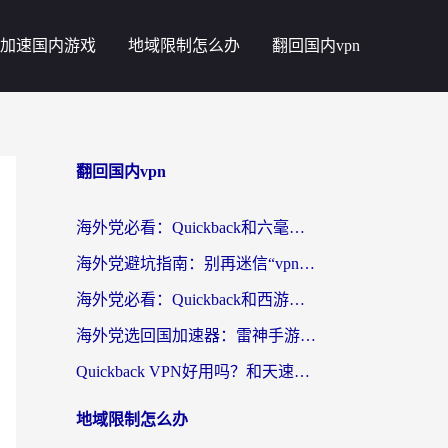
加速国内游戏
地域限制怎么办
翻回国内vpn
翻回国内vpn
海外党必看：Quickback和六毫秒好用吗？3步选对回国加速器，无缝刷国内剧玩游戏
海外党避坑指南：别再迷信“vpn 中国免费”，选对回国加速器才能无缝刷国内资源
海外党必看：Quickback和西游哪个好？3个维度教你选对回国加速器
海外党选回国加速器：雷神手游和云帆哪个好？附3组对比+避坑指南
Quickback VPN好用吗？和天速回国VPN对比哪个回国效果更好？海外党必看的真实体验指南
地域限制怎么办