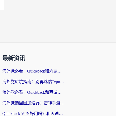
最新资讯
海外党必看：Quickback和六毫秒好用吗？3步选对回国加速器，无缝刷国内剧玩游戏
海外党避坑指南：别再迷信“vpn 中国免费”，选对回国加速器才能无缝刷国内资源
海外党必看：Quickback和西游哪个好？3个维度教你选对回国加速器
海外党选回国加速器：雷神手游和云帆哪个好？附3组对比+避坑指南
Quickback VPN好用吗？和天速回国VPN对比哪个回国效果更好？海外党必看的真实体验指南