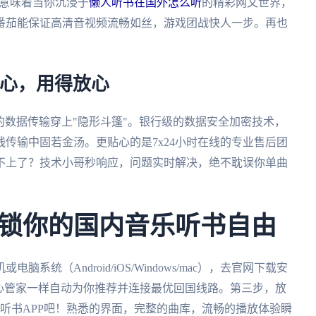
这意味着当你沉浸于
懒人听书在国外怎么听
的精彩网文世界，
番茄能保证高清音视频流畅如丝，游戏团战快人一步。再也
安心，用得放心
你的数据传输穿上"隐形斗篷"。银行级的数据安全加密技术，
传输中固若金汤。更贴心的是7x24小时在线的专业售后团
不上了？技术小哥秒响应，问题实时解决，绝不耽误你单曲
锁你的国内音乐听书自由
统（Android/iOS/Windows/mac），去官网下载安
贴心管家一样自动为你推荐并连接最优回国线路。第三步，放
听书APP吧！熟悉的界面，完整的曲库，流畅的播放体验瞬