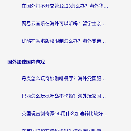
在国外打不开交管12123怎么办？海外华人必看的回国加速全攻略
网易云音乐在海外可以听吗？留学生亲测有效的回国加速方案
优酷在香港版权限制怎么办？海外党亲测有效的追剧加速方案
国外加速国内游戏
丹麦怎么玩奇妙咖啡餐厅？海外党国服游戏加速全攻略（附灌篮高手元气骑士实测）
巴西怎么玩枫叶岛不卡顿？海外玩家国服游戏加速器终极指南（含战双野兽领主提速秘籍）
英国玩古剑奇谭OL用什么加速器比较好？留学生亲测有效的国服游戏加速指南