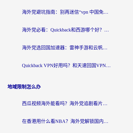
海外党避坑指南：别再迷信“vpn 中国免费”，选对回国加速器才能无缝刷国内资源
海外党必看：Quickback和西游哪个好？3个维度教你选对回国加速器
海外党选回国加速器：雷神手游和云帆哪个好？附3组对比+避坑指南
Quickback VPN好用吗？和天速回国VPN对比哪个回国效果更好？海外党必看的真实体验指南
地域限制怎么办
西瓜视频海外能看吗？海外党追剧看片的终极解决方案来了
在香港用什么看NBA？海外党解锁国内体育直播的终极攻略