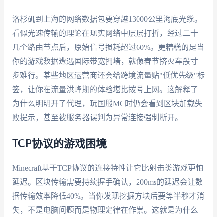
洛杉矶到上海的网络数据包要穿越13000公里海底光缆。
看似光速传输的理论在现实网络中层层打折，经过二十
几个路由节点后，原始信号损耗超过60%。更糟糕的是当
你的游戏数据遭遇国际带宽拥堵，就像春节挤火车般寸
步难行。某些地区运营商还会给跨境流量贴"低优先级"标
签，让你在流量洪峰期的体验堪比拨号上网。这解释了
为什么明明开了代理，玩国服MC时仍会看到区块加载失
败提示，甚至被服务器误判为异常连接强制断开。
TCP协议的游戏困境
Minecraft基于TCP协议的连接特性让它比射击类游戏更怕
延迟。区块传输需要持续握手确认，200ms的延迟会让数
据传输效率降低40%。当你发现挖掘方块后要等半秒才消
失，不是电脑问题而是物理定律在作祟。这就是为什么