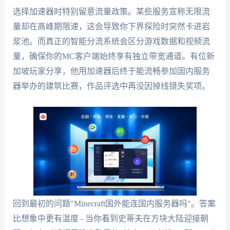
选择加速器时特别留意流量政策。某些服务宣称无限流
量却在高峰期限速，这会导致你下界探险时突然卡进岩
浆池。而真正的智能分流系统会区分游戏数据和视频流
量，确保你的MC客户端始终享有独立带宽通道。有位新
加坡玩家分享，他用加速器后终于能流畅参加国内服务
器举办的建筑比赛，作品评选中再没因掉线错失奖项。
回到最初的问题"Minecraft国外能连国内服务器吗"。答案
比想象中更有温度 - 当你看到史蒂夫在方块大陆迎接朝