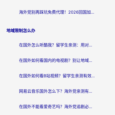
海外党别再踩坑免费代理！2026回国加速器全攻略：从选线到避坑，无缝访问国内资源
地域限制怎么办
在国外怎么听酷我？留学生亲测：用对加速器就能畅听国内音乐听书
在国外如何看国内的电视剧？别让地域限制成为追剧路上的绊脚石
在国外如何看B站视频？留学生亲测有效的回国加速器选择指南
网易云音乐国外怎么下？海外党亲测有效的回国加速器指南
在国外不能看爱奇艺吗？海外党追剧必看的回国加速器选择指南