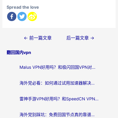
Spread the love
文
←
前一篇文章
后一篇文章
→
章
翻回国内vpn
导
航
Malus VPN好用吗？和极闪回国VPN对比哪个回国效果更好？海外党亲测3款加速器+避坑指南
海外党必看：如何通过试用加速器解决国内APP地区限制？附2026最新对比测评
雷神手游VPN好用吗？和SpeedCN VPN对比哪个回国效果更好？海外党亲测3款加速器+避坑指南
海外党别踩坑：免费回国节点真的靠谱吗？教你选对加速器无缝访问国内资源