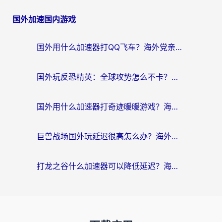
国外加速国内游戏
国外用什么加速器打QQ飞车？海外党亲测有效的国服游戏加速指南
国外玩反恐精英：全球攻势怎么不卡？老玩家亲测的加速器选择指南
国外用什么加速器打奇迹暖暖游戏？海外党国服手游畅玩全攻略（附3款热门游戏实测）
巨兽战场国外玩延迟很高怎么办？海外党亲测的国服游戏加速解决方案
打龙之谷什么加速器可以降低延迟？海外玩家亲测有效的国服加速指南