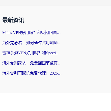
最新资讯
Malus VPN好用吗？和极闪回国VPN对比哪个回国效果更好？海外党亲测3款加速器+避坑指南
海外党必看：如何通过试用加速器解决国内APP地区限制？附2026最新对比测评
雷神手游VPN好用吗？和SpeedCN VPN对比哪个回国效果更好？海外党亲测3款加速器+避坑指南
海外党别踩坑：免费回国节点真的靠谱吗？教你选对加速器无缝访问国内资源
海外党别再踩坑免费代理！2026回国加速器全攻略：从选线到避坑，无缝访问国内资源