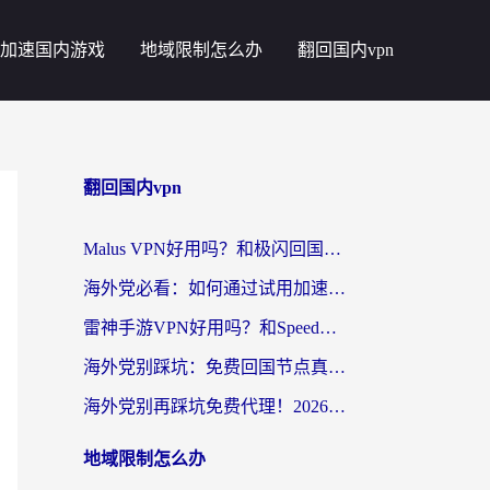
加速国内游戏
地域限制怎么办
翻回国内vpn
翻回国内vpn
Malus VPN好用吗？和极闪回国VPN对比哪个回国效果更好？海外党亲测3款加速器+避坑指南
海外党必看：如何通过试用加速器解决国内APP地区限制？附2026最新对比测评
雷神手游VPN好用吗？和SpeedCN VPN对比哪个回国效果更好？海外党亲测3款加速器+避坑指南
海外党别踩坑：免费回国节点真的靠谱吗？教你选对加速器无缝访问国内资源
海外党别再踩坑免费代理！2026回国加速器全攻略：从选线到避坑，无缝访问国内资源
地域限制怎么办