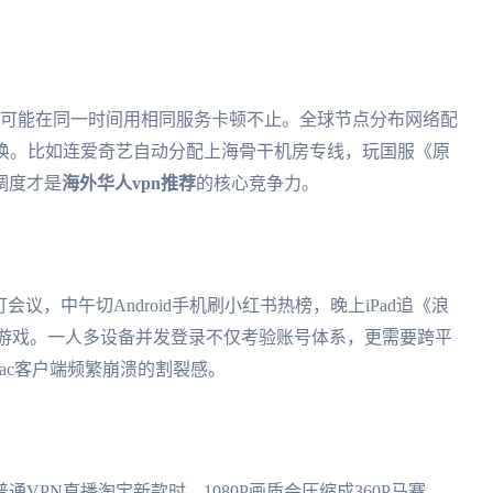
你可能在同一时间用相同服务卡顿不止。全球节点分布网络配
切换。比如连爱奇艺自动分配上海骨干机房专线，玩国服《原
调度才是
海外华人vpn推荐
的核心竞争力。
会议，中午切Android手机刷小红书热榜，晚上iPad追《浪
m国区游戏。一人多设备并发登录不仅考验账号体系，更需要跨平
ac客户端频繁崩溃的割裂感。
VPN直播淘宝新款时，1080P画质会压缩成360P马赛