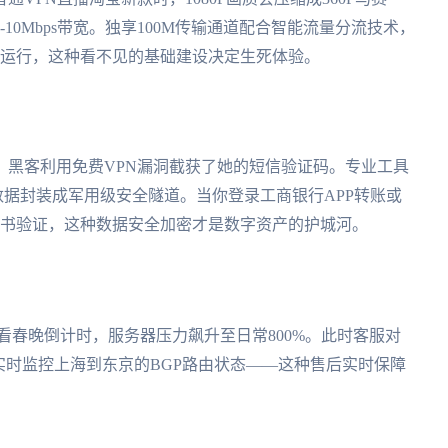
10Mbps带宽。独享100M传输通道配合智能流量分流技术，
步运行，这种看不见的基础建设决定生死体验。
：黑客利用免费VPN漏洞截获了她的短信验证码。专业工具
输数据封装成军用级安全隧道。当你登录工商银行APP转账或
证书验证，这种数据安全加密才是数字资产的护城河。
频看春晚倒计时，服务器压力飙升至日常800%。此时客服对
实时监控上海到东京的BGP路由状态——这种售后实时保障