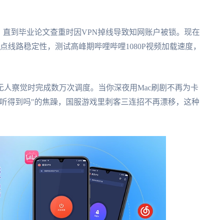
，直到毕业论文查重时因VPN掉线导致知网账户被锁。现在
点线路稳定性，测试高峰期哔哩哔哩1080P视频加载速度，
人察觉时完成数万次调度。当你深夜用Mac刷剧不再为卡
听得到吗"的焦躁，国服游戏里刺客三连招不再漂移，这种