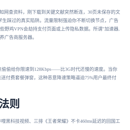
连回知网查资料，刚下载到关键文献突然断连，30页未保存的文
学生踩过的真实陷阱。流量限制强迫你不断切换节点，广告
些野鸡VPN会劫持支付页面或上传隐私数据。所谓"加速器,
为养广告商服务器。
偷偷给你限速到128Kbps——比3G时代还慢的速度。当你
推送付费套餐弹窗，这种恶意降速策略逼迫75%用户最终付
。
法则
哩哔哩黑科技视频、三排《王者荣耀》不卡460ms延迟的回国工