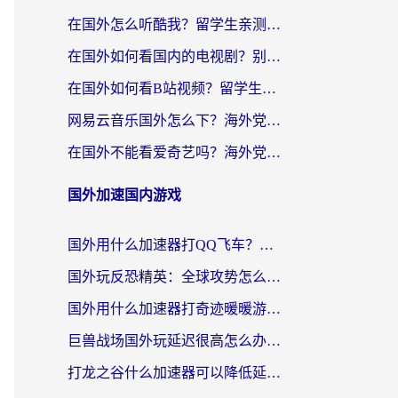
在国外怎么听酷我？留学生亲测：用对加速器就能畅听国内音乐听书
在国外如何看国内的电视剧？别让地域限制成为追剧路上的绊脚石
在国外如何看B站视频？留学生亲测有效的回国加速器选择指南
网易云音乐国外怎么下？海外党亲测有效的回国加速器指南
在国外不能看爱奇艺吗？海外党追剧必看的回国加速器选择指南
国外加速国内游戏
国外用什么加速器打QQ飞车？海外党亲测有效的国服游戏加速指南
国外玩反恐精英：全球攻势怎么不卡？老玩家亲测的加速器选择指南
国外用什么加速器打奇迹暖暖游戏？海外党国服手游畅玩全攻略（附3款热门游戏实测）
巨兽战场国外玩延迟很高怎么办？海外党亲测的国服游戏加速解决方案
打龙之谷什么加速器可以降低延迟？海外玩家亲测有效的国服加速指南