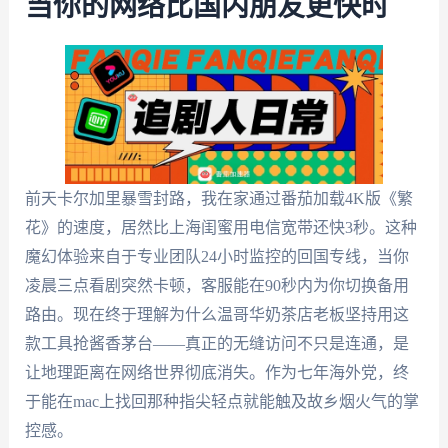
当你的网络比国内朋友更快时
前天卡尔加里暴雪封路，我在家通过番茄加载4K版《繁
花》的速度，居然比上海闺蜜用电信宽带还快3秒。这种
魔幻体验来自于专业团队24小时监控的回国专线，当你
凌晨三点看剧突然卡顿，客服能在90秒内为你切换备用
路由。现在终于理解为什么温哥华奶茶店老板坚持用这
款工具抢酱香茅台——真正的无缝访问不只是连通，是
让地理距离在网络世界彻底消失。作为七年海外党，终
于能在mac上找回那种指尖轻点就能触及故乡烟火气的掌
控感。