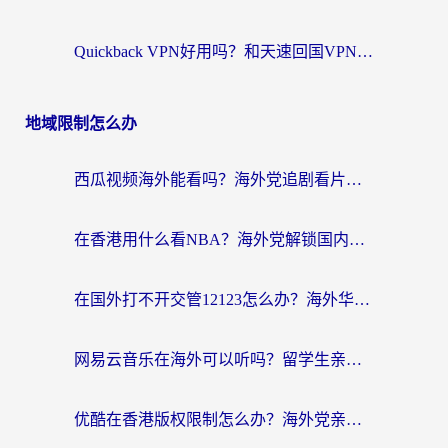
Quickback VPN好用吗？和天速回国VPN对比哪个回国效果更好？海外党必看的真实体验指南
地域限制怎么办
西瓜视频海外能看吗？海外党追剧看片的终极解决方案来了
在香港用什么看NBA？海外党解锁国内体育直播的终极攻略
在国外打不开交管12123怎么办？海外华人必看的回国加速全攻略
网易云音乐在海外可以听吗？留学生亲测有效的回国加速方案
优酷在香港版权限制怎么办？海外党亲测有效的追剧加速方案