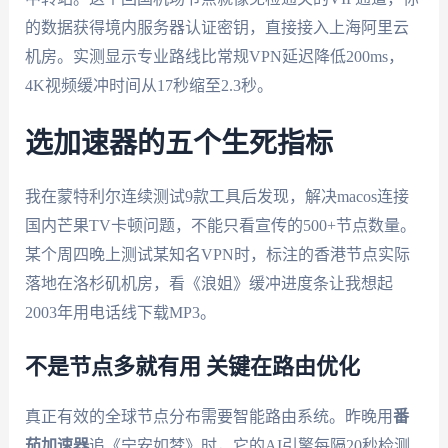
的数据获得境内服务器认证密钥，直接接入上海阿里云
机房。实测显示专业路线比常规VPN延迟降低200ms，
4K视频缓冲时间从17秒缩至2.3秒。
选加速器的五个生死指标
我在蒙特利尔连续测试9款工具后发现，解决macos连接
国内芒果TV卡顿问题，不能只看宣传的500+节点数量。
某个周四晚上测试某知名VPN时，标注的香港节点实际
落地在洛杉矶机房，看《浪姐》缓冲进度条让我想起
2003年用电话线下载MP3。
不是节点多就有用 关键在路由优化
真正有效的全球节点分布需要智能路由系统。昨晚用
番
茄加速器
追《宁安如梦》时，它的AI引擎每隔20秒检测