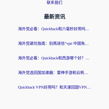
联系我们
最新资讯
海外党必看：Quickback和六毫秒好用吗？3步选对回国加速器，无缝刷国内剧玩游戏
海外党避坑指南：别再迷信“vpn 中国免费”，选对回国加速器才能无缝刷国内资源
海外党必看：Quickback和西游哪个好？3个维度教你选对回国加速器
海外党选回国加速器：雷神手游和云帆哪个好？附3组对比+避坑指南
Quickback VPN好用吗？和天速回国VPN对比哪个回国效果更好？海外党必看的真实体验指南