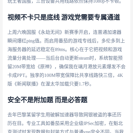
玩王者国服，三台设备共用线路依然保持1080p不卡顿。
视频不卡只是底线 游戏党需要专属通道
上周六晚国服《永劫无间》新赛季开启，连普通加速器
瞬间爆红ping值。而启用番茄的游戏专线后，多伦多到上
海服务器的延迟稳定在89ms。核心在于它把视频和游戏
流量分离处理——当后台自动更新steam时，系统智能预
留20M带宽给《原神》，确保我在璃月港放元素爆发不会
卡成PPT。独享的100M带宽保障比共享线路快三倍，4K
版《新闻联播》在渥太华加载只要1.7秒。
安全不是附加题 而是必答题
去年巴黎某留学生用破解加速器导致网银被盗的事还历
历在目。专业工具如番茄采用企业级IPSec加密，在魁北
克测试时发现数据包封装方式与普通vpn完全不同。当我