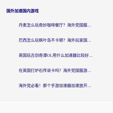
国外加速国内游戏
丹麦怎么玩奇妙咖啡餐厅？海外党国服游戏加速全攻略（附灌篮高手元气骑士实测）
巴西怎么玩枫叶岛不卡顿？海外玩家国服游戏加速器终极指南（含战双野兽领主提速秘籍）
英国玩古剑奇谭OL用什么加速器比较好？留学生亲测有效的国服游戏加速指南
在英国打炉石传说卡吗？海外党国服游戏不卡顿的终极指南
海外党必看！那个手游加速器加速放开那三国3最好？一篇解决国服游戏卡顿难题