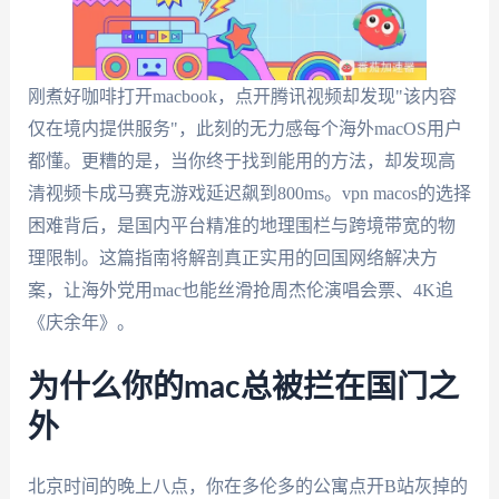
刚煮好咖啡打开macbook，点开腾讯视频却发现"该内容
仅在境内提供服务"，此刻的无力感每个海外macOS用户
都懂。更糟的是，当你终于找到能用的方法，却发现高
清视频卡成马赛克游戏延迟飙到800ms。vpn macos的选择
困难背后，是国内平台精准的地理围栏与跨境带宽的物
理限制。这篇指南将解剖真正实用的回国网络解决方
案，让海外党用mac也能丝滑抢周杰伦演唱会票、4K追
《庆余年》。
为什么你的mac总被拦在国门之
外
北京时间的晚上八点，你在多伦多的公寓点开B站灰掉的