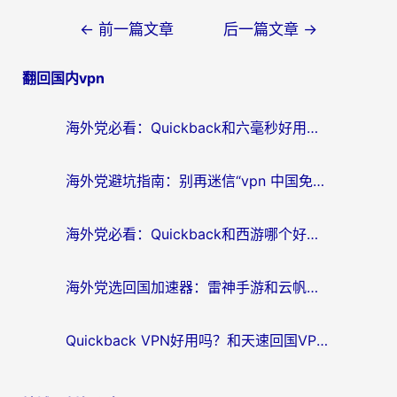
文
←
前一篇文章
后一篇文章
→
章
翻回国内vpn
导
航
海外党必看：Quickback和六毫秒好用吗？3步选对回国加速器，无缝刷国内剧玩游戏
海外党避坑指南：别再迷信“vpn 中国免费”，选对回国加速器才能无缝刷国内资源
海外党必看：Quickback和西游哪个好？3个维度教你选对回国加速器
海外党选回国加速器：雷神手游和云帆哪个好？附3组对比+避坑指南
Quickback VPN好用吗？和天速回国VPN对比哪个回国效果更好？海外党必看的真实体验指南