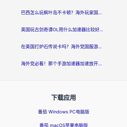
巴西怎么玩枫叶岛不卡顿？海外玩家国服游戏加速器终极指南（含战双野兽领主提速秘籍）
英国玩古剑奇谭OL用什么加速器比较好？留学生亲测有效的国服游戏加速指南
在英国打炉石传说卡吗？海外党国服游戏不卡顿的终极指南
海外党必看！那个手游加速器加速放开那三国3最好？一篇解决国服游戏卡顿难题
下载应用
番茄 Windows PC电脑版
番茄 macOS苹果电脑版