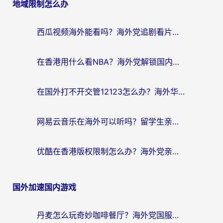
地域限制怎么办
西瓜视频海外能看吗？海外党追剧看片的终极解决方案来了
在香港用什么看NBA？海外党解锁国内体育直播的终极攻略
在国外打不开交管12123怎么办？海外华人必看的回国加速全攻略
网易云音乐在海外可以听吗？留学生亲测有效的回国加速方案
优酷在香港版权限制怎么办？海外党亲测有效的追剧加速方案
国外加速国内游戏
丹麦怎么玩奇妙咖啡餐厅？海外党国服游戏加速全攻略（附灌篮高手元气骑士实测）