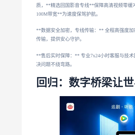
质，**精选回国影音专线**保障高清视频零缓
100M带宽**为速度保驾护航。
**数据安全加密，专线传输：** 全程高强
传输，提供安心守护。
**售后实时保障：** 专业7x24小时客服
决问题不绕弯路。
回归：数字桥梁让世