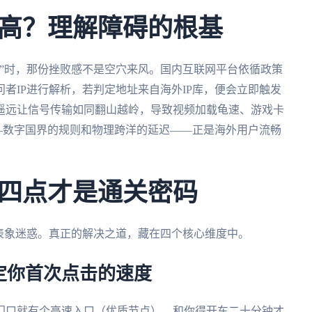
高？理解障碍的根基
”时，那份挫败感不是空穴来风。国内互联网平台依循政策
者IP进行解析，若判定地址来自海外IP库，便会立即触发
遥远让信号传输如同翻山越岭，导致视频加载龟速、游戏卡
—数字国界的规则和物理跨洋的延迟——正是海外用户流畅
四点才是通关密码
表象迷惑。真正的解决之道，藏在四个核心维度中。
定你首次点击的速度
门口就有个高速入口（优质节点），和你得开车二十分钟才