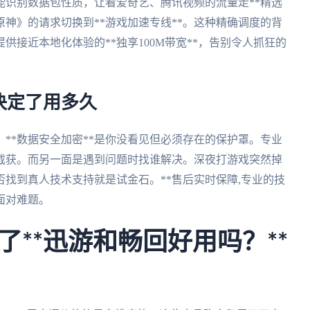
它能识别数据包性质，让看爱奇艺、腾讯视频的流量走**精选
原神》的请求切换到**游戏加速专线**。这种精确调度的背
接近本地化体验的**独享100M带宽**，告别令人抓狂的
决定了用多久
**数据安全加密**是你没看见但必须存在的保护罩。专业
意截获。而另一面是遇到问题时找谁解决。深夜打游戏突然掉
找到真人技术支持就是试金石。**售后实时保障,专业的技
面对难题。
**迅游和畅回好用吗？**