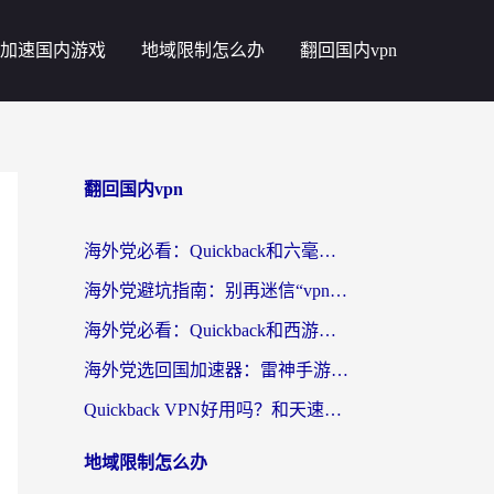
加速国内游戏
地域限制怎么办
翻回国内vpn
翻回国内vpn
海外党必看：Quickback和六毫秒好用吗？3步选对回国加速器，无缝刷国内剧玩游戏
海外党避坑指南：别再迷信“vpn 中国免费”，选对回国加速器才能无缝刷国内资源
海外党必看：Quickback和西游哪个好？3个维度教你选对回国加速器
海外党选回国加速器：雷神手游和云帆哪个好？附3组对比+避坑指南
Quickback VPN好用吗？和天速回国VPN对比哪个回国效果更好？海外党必看的真实体验指南
地域限制怎么办