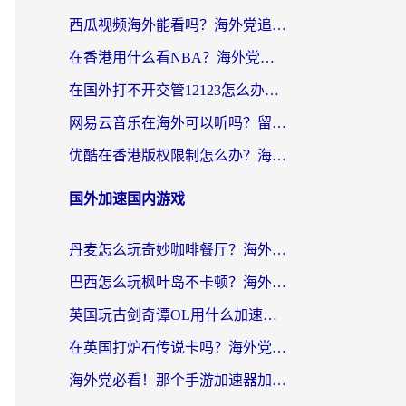
西瓜视频海外能看吗？海外党追剧看片的终极解决方案来了
在香港用什么看NBA？海外党解锁国内体育直播的终极攻略
在国外打不开交管12123怎么办？海外华人必看的回国加速全攻略
网易云音乐在海外可以听吗？留学生亲测有效的回国加速方案
优酷在香港版权限制怎么办？海外党亲测有效的追剧加速方案
国外加速国内游戏
丹麦怎么玩奇妙咖啡餐厅？海外党国服游戏加速全攻略（附灌篮高手元气骑士实测）
巴西怎么玩枫叶岛不卡顿？海外玩家国服游戏加速器终极指南（含战双野兽领主提速秘籍）
英国玩古剑奇谭OL用什么加速器比较好？留学生亲测有效的国服游戏加速指南
在英国打炉石传说卡吗？海外党国服游戏不卡顿的终极指南
海外党必看！那个手游加速器加速放开那三国3最好？一篇解决国服游戏卡顿难题