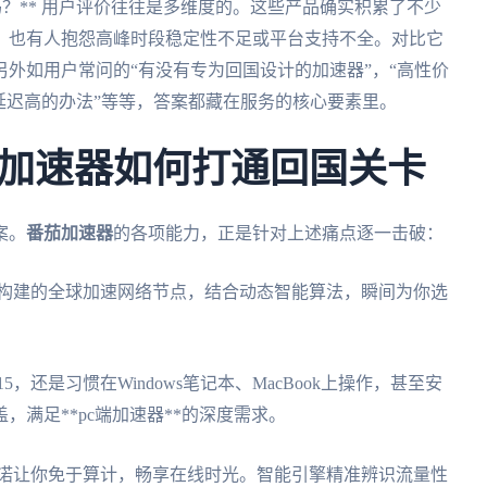
k好用吗？** 用户评价往往是多维度的。这些产品确实积累了不少
，也有人抱怨高峰时段稳定性不足或平台支持不全。对比它
外如用户常问的“有没有专为回国设计的加速器”，“高性价
延迟高的办法”等等，答案都藏在服务的核心要素里。
加速器如何打通回国关卡
案。
番茄加速器
的各项能力，正是针对上述痛点逐一击破：
精心构建的全球加速网络节点，结合动态智能算法，瞬间为你选
 15，还是习惯在Windows笔记本、MacBook上操作，甚至安
满足**pc端加速器**的深度需求。
的承诺让你免于算计，畅享在线时光。智能引擎精准辨识流量性