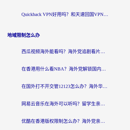
Quickback VPN好用吗？和天速回国VPN对比哪个回国效果更好？海外党必看的真实体验指南
地域限制怎么办
西瓜视频海外能看吗？海外党追剧看片的终极解决方案来了
在香港用什么看NBA？海外党解锁国内体育直播的终极攻略
在国外打不开交管12123怎么办？海外华人必看的回国加速全攻略
网易云音乐在海外可以听吗？留学生亲测有效的回国加速方案
优酷在香港版权限制怎么办？海外党亲测有效的追剧加速方案