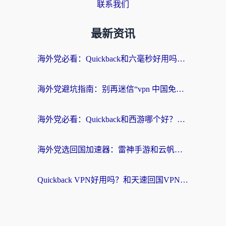
联系我们
最新资讯
海外党必看：Quickback和六毫秒好用吗？3步选对回国加速器，无缝刷国内剧玩游戏
海外党避坑指南：别再迷信“vpn 中国免费”，选对回国加速器才能无缝刷国内资源
海外党必看：Quickback和西游哪个好？3个维度教你选对回国加速器
海外党选回国加速器：雷神手游和云帆哪个好？附3组对比+避坑指南
Quickback VPN好用吗？和天速回国VPN对比哪个回国效果更好？海外党必看的真实体验指南