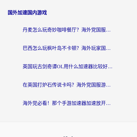
国外加速国内游戏
丹麦怎么玩奇妙咖啡餐厅？海外党国服游戏加速全攻略（附灌篮高手元气骑士实测）
巴西怎么玩枫叶岛不卡顿？海外玩家国服游戏加速器终极指南（含战双野兽领主提速秘籍）
英国玩古剑奇谭OL用什么加速器比较好？留学生亲测有效的国服游戏加速指南
在英国打炉石传说卡吗？海外党国服游戏不卡顿的终极指南
海外党必看！那个手游加速器加速放开那三国3最好？一篇解决国服游戏卡顿难题