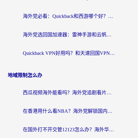
海外党必看：Quickback和西游哪个好？3个维度教你选对回国加速器
海外党选回国加速器：雷神手游和云帆哪个好？附3组对比+避坑指南
Quickback VPN好用吗？和天速回国VPN对比哪个回国效果更好？海外党必看的真实体验指南
地域限制怎么办
西瓜视频海外能看吗？海外党追剧看片的终极解决方案来了
在香港用什么看NBA？海外党解锁国内体育直播的终极攻略
在国外打不开交管12123怎么办？海外华人必看的回国加速全攻略