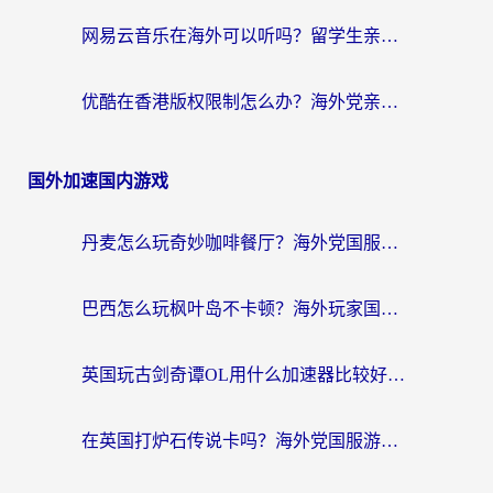
网易云音乐在海外可以听吗？留学生亲测有效的回国加速方案
优酷在香港版权限制怎么办？海外党亲测有效的追剧加速方案
国外加速国内游戏
丹麦怎么玩奇妙咖啡餐厅？海外党国服游戏加速全攻略（附灌篮高手元气骑士实测）
巴西怎么玩枫叶岛不卡顿？海外玩家国服游戏加速器终极指南（含战双野兽领主提速秘籍）
英国玩古剑奇谭OL用什么加速器比较好？留学生亲测有效的国服游戏加速指南
在英国打炉石传说卡吗？海外党国服游戏不卡顿的终极指南