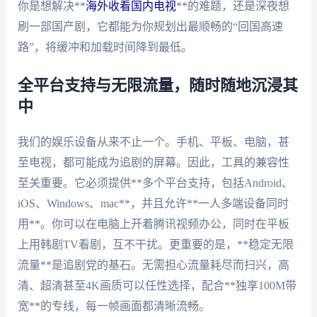
你是想解决**
海外收看国内电视
**的难题，还是深夜想
刷一部国产剧，它都能为你规划出最顺畅的“回国高速
路”，将缓冲和加载时间降到最低。
全平台支持与无限流量，随时随地沉浸其
中
我们的娱乐设备从来不止一个。手机、平板、电脑，甚
至电视，都可能成为追剧的屏幕。因此，工具的兼容性
至关重要。它必须提供**多个平台支持，包括Android、
iOS、Windows、mac**，并且允许**一人多端设备同时
用**。你可以在电脑上开着腾讯视频办公，同时在平板
上用韩剧TV看剧，互不干扰。更重要的是，**稳定无限
流量**是追剧党的基石。无需担心流量耗尽而扫兴，高
清、超清甚至4K画质可以任性选择，配合**独享100M带
宽**的专线，每一帧画面都清晰流畅。