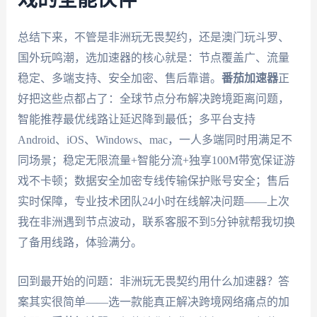
戏的全能伙伴
总结下来，不管是非洲玩无畏契约，还是澳门玩斗罗、
国外玩鸣潮，选加速器的核心就是：节点覆盖广、流量
稳定、多端支持、安全加密、售后靠谱。
番茄加速器
正
好把这些点都占了：全球节点分布解决跨境距离问题，
智能推荐最优线路让延迟降到最低；多平台支持
Android、iOS、Windows、mac，一人多端同时用满足不
同场景；稳定无限流量+智能分流+独享100M带宽保证游
戏不卡顿；数据安全加密专线传输保护账号安全；售后
实时保障，专业技术团队24小时在线解决问题——上次
我在非洲遇到节点波动，联系客服不到5分钟就帮我切换
了备用线路，体验满分。
回到最开始的问题：非洲玩无畏契约用什么加速器？答
案其实很简单——选一款能真正解决跨境网络痛点的加