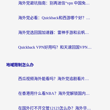
海外党避坑指南：别再迷信“vpn 中国免费”，选对回国加速器才能无缝刷国内资源
海外党必看：Quickback和西游哪个好？3个维度教你选对回国加速器
海外党选回国加速器：雷神手游和云帆哪个好？附3组对比+避坑指南
Quickback VPN好用吗？和天速回国VPN对比哪个回国效果更好？海外党必看的真实体验指南
地域限制怎么办
西瓜视频海外能看吗？海外党追剧看片的终极解决方案来了
在香港用什么看NBA？海外党解锁国内体育直播的终极攻略
在国外打不开交管12123怎么办？海外华人必看的回国加速全攻略