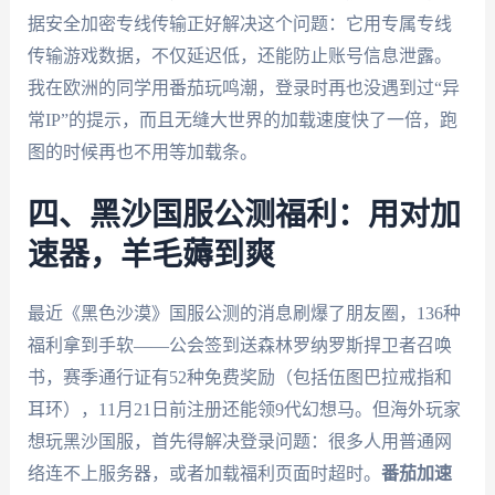
据安全加密专线传输正好解决这个问题：它用专属专线
传输游戏数据，不仅延迟低，还能防止账号信息泄露。
我在欧洲的同学用番茄玩鸣潮，登录时再也没遇到过“异
常IP”的提示，而且无缝大世界的加载速度快了一倍，跑
图的时候再也不用等加载条。
四、黑沙国服公测福利：用对加
速器，羊毛薅到爽
最近《黑色沙漠》国服公测的消息刷爆了朋友圈，136种
福利拿到手软——公会签到送森林罗纳罗斯捍卫者召唤
书，赛季通行证有52种免费奖励（包括伍图巴拉戒指和
耳环），11月21日前注册还能领9代幻想马。但海外玩家
想玩黑沙国服，首先得解决登录问题：很多人用普通网
络连不上服务器，或者加载福利页面时超时。
番茄加速