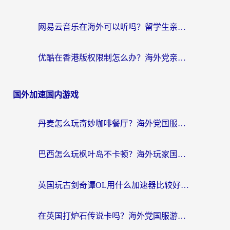
网易云音乐在海外可以听吗？留学生亲测有效的回国加速方案
优酷在香港版权限制怎么办？海外党亲测有效的追剧加速方案
国外加速国内游戏
丹麦怎么玩奇妙咖啡餐厅？海外党国服游戏加速全攻略（附灌篮高手元气骑士实测）
巴西怎么玩枫叶岛不卡顿？海外玩家国服游戏加速器终极指南（含战双野兽领主提速秘籍）
英国玩古剑奇谭OL用什么加速器比较好？留学生亲测有效的国服游戏加速指南
在英国打炉石传说卡吗？海外党国服游戏不卡顿的终极指南