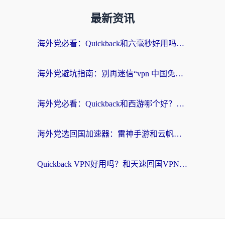
最新资讯
海外党必看：Quickback和六毫秒好用吗？3步选对回国加速器，无缝刷国内剧玩游戏
海外党避坑指南：别再迷信“vpn 中国免费”，选对回国加速器才能无缝刷国内资源
海外党必看：Quickback和西游哪个好？3个维度教你选对回国加速器
海外党选回国加速器：雷神手游和云帆哪个好？附3组对比+避坑指南
Quickback VPN好用吗？和天速回国VPN对比哪个回国效果更好？海外党必看的真实体验指南