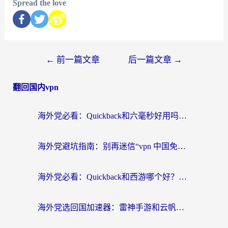
Spread the love
←
前一篇文章
后一篇文章
→
翻回国内vpn
海外党必看：Quickback和六毫秒好用吗？3步选对回国加速器，无缝刷国内剧玩游戏
海外党避坑指南：别再迷信“vpn 中国免费”，选对回国加速器才能无缝刷国内资源
海外党必看：Quickback和西游哪个好？3个维度教你选对回国加速器
海外党选回国加速器：雷神手游和云帆哪个好？附3组对比+避坑指南