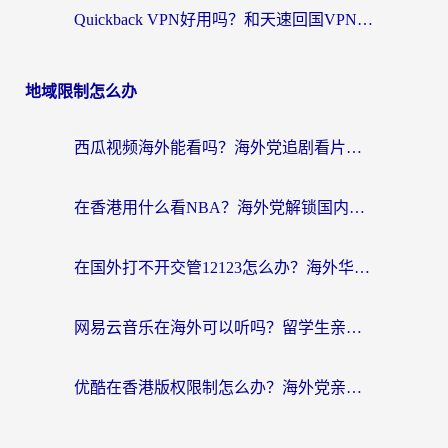
Quickback VPN好用吗？和天速回国VPN对比哪个回国效果更好？海外党必看的真实体验指南
地域限制怎么办
西瓜视频海外能看吗？海外党追剧看片的终极解决方案来了
在香港用什么看NBA？海外党解锁国内体育直播的终极攻略
在国外打不开交管12123怎么办？海外华人必看的回国加速全攻略
网易云音乐在海外可以听吗？留学生亲测有效的回国加速方案
优酷在香港版权限制怎么办？海外党亲测有效的追剧加速方案