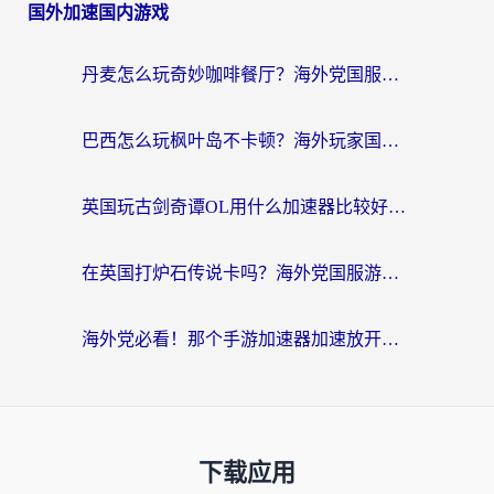
国外加速国内游戏
丹麦怎么玩奇妙咖啡餐厅？海外党国服游戏加速全攻略（附灌篮高手元气骑士实测）
巴西怎么玩枫叶岛不卡顿？海外玩家国服游戏加速器终极指南（含战双野兽领主提速秘籍）
英国玩古剑奇谭OL用什么加速器比较好？留学生亲测有效的国服游戏加速指南
在英国打炉石传说卡吗？海外党国服游戏不卡顿的终极指南
海外党必看！那个手游加速器加速放开那三国3最好？一篇解决国服游戏卡顿难题
下载应用