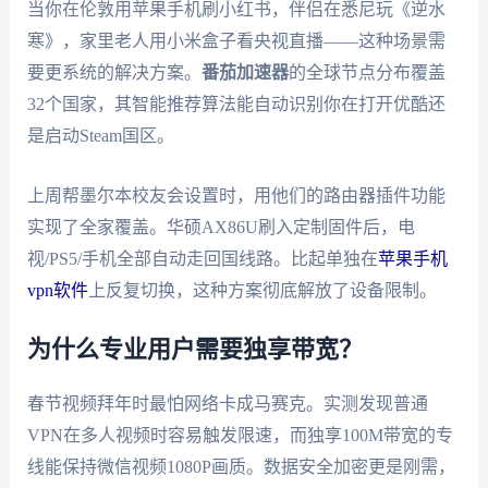
当你在伦敦用苹果手机刷小红书，伴侣在悉尼玩《逆水
寒》，家里老人用小米盒子看央视直播——这种场景需
要更系统的解决方案。
番茄加速器
的全球节点分布覆盖
32个国家，其智能推荐算法能自动识别你在打开优酷还
是启动Steam国区。
上周帮墨尔本校友会设置时，用他们的路由器插件功能
实现了全家覆盖。华硕AX86U刷入定制固件后，电
视/PS5/手机全部自动走回国线路。比起单独在
苹果手机
vpn软件
上反复切换，这种方案彻底解放了设备限制。
为什么专业用户需要独享带宽？
春节视频拜年时最怕网络卡成马赛克。实测发现普通
VPN在多人视频时容易触发限速，而独享100M带宽的专
线能保持微信视频1080P画质。数据安全加密更是刚需，