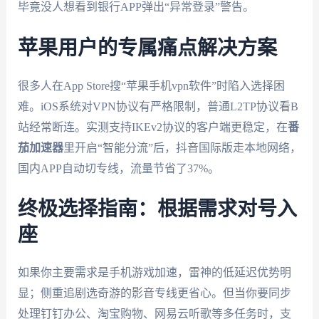
毕竟没人想看到银行APP弹出“异常登录”警告。
苹果用户的专属痛点解决方案
很多人在App Store搜“苹果手机vpn软件”时陷入选择困
难。iOS系统对VPN协议有严格限制，普通L2TP协议看B
站经常断连。实测支持IKEv2协议的客户端更稳定，在
番
茄加速器
里开启“智能分流”后，抖音国际版走本地网络，
国内APP自动切专线，流量节省了37%。
终极选择指南：根据需求对号入
座
如果你主要需求是手机游戏加速，雷神的低延迟优势明
显；侧重追剧选奇游的影音专线更省心。但当你要同步
处理钉钉办公、淘宝购物、网易云听歌等多任务时，支