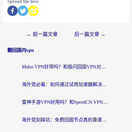
Spread the love
←
前一篇文章
后一篇文章
→
翻回国内vpn
Malus VPN好用吗？和极闪回国VPN对比哪个回国效果更好？海外党亲测3款加速器+避坑指南
海外党必看：如何通过试用加速器解决国内APP地区限制？附2026最新对比测评
雷神手游VPN好用吗？和SpeedCN VPN对比哪个回国效果更好？海外党亲测3款加速器+避坑指南
海外党别踩坑：免费回国节点真的靠谱吗？教你选对加速器无缝访问国内资源