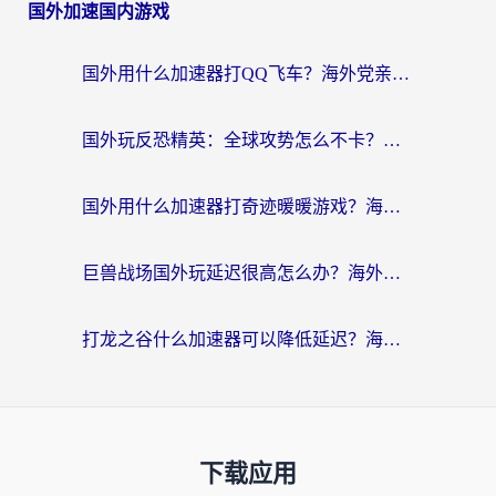
国外加速国内游戏
国外用什么加速器打QQ飞车？海外党亲测有效的国服游戏加速指南
国外玩反恐精英：全球攻势怎么不卡？老玩家亲测的加速器选择指南
国外用什么加速器打奇迹暖暖游戏？海外党国服手游畅玩全攻略（附3款热门游戏实测）
巨兽战场国外玩延迟很高怎么办？海外党亲测的国服游戏加速解决方案
打龙之谷什么加速器可以降低延迟？海外玩家亲测有效的国服加速指南
下载应用