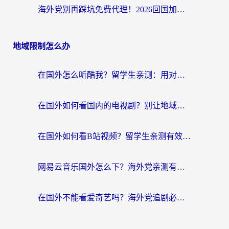
海外党别再踩坑免费代理！2026回国加速器全攻略：从选线到避坑，无缝访问国内资源
地域限制怎么办
在国外怎么听酷我？留学生亲测：用对加速器就能畅听国内音乐听书
在国外如何看国内的电视剧？别让地域限制成为追剧路上的绊脚石
在国外如何看B站视频？留学生亲测有效的回国加速器选择指南
网易云音乐国外怎么下？海外党亲测有效的回国加速器指南
在国外不能看爱奇艺吗？海外党追剧必看的回国加速器选择指南