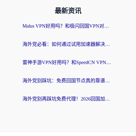
最新资讯
Malus VPN好用吗？和极闪回国VPN对比哪个回国效果更好？海外党亲测3款加速器+避坑指南
海外党必看：如何通过试用加速器解决国内APP地区限制？附2026最新对比测评
雷神手游VPN好用吗？和SpeedCN VPN对比哪个回国效果更好？海外党亲测3款加速器+避坑指南
海外党别踩坑：免费回国节点真的靠谱吗？教你选对加速器无缝访问国内资源
海外党别再踩坑免费代理！2026回国加速器全攻略：从选线到避坑，无缝访问国内资源