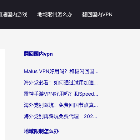
加速国内游戏
地域限制怎么办
翻回国内VPN
翻回国内vpn
Malus VPN好用吗？和极闪回国VPN对比哪个回国效果更好？海外党亲测3款加速器+避坑指南
海外党必看：如何通过试用加速器解决国内APP地区限制？附2026最新对比测评
雷神手游VPN好用吗？和SpeedCN VPN对比哪个回国效果更好？海外党亲测3款加速器+避坑指南
海外党别踩坑：免费回国节点真的靠谱吗？教你选对加速器无缝访问国内资源
海外党别再踩坑免费代理！2026回国加速器全攻略：从选线到避坑，无缝访问国内资源
地域限制怎么办