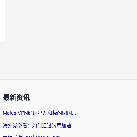
最新资讯
Malus VPN好用吗？和极闪回国VPN对比哪个回国效果更好？海外党亲测3款加速器+避坑指南
海外党必看：如何通过试用加速器解决国内APP地区限制？附2026最新对比测评