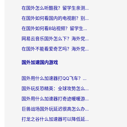
在国外怎么听酷我？留学生亲测：用对加速器就能畅听国内音乐听书
在国外如何看国内的电视剧？别让地域限制成为追剧路上的绊脚石
在国外如何看B站视频？留学生亲测有效的回国加速器选择指南
网易云音乐国外怎么下？海外党亲测有效的回国加速器指南
在国外不能看爱奇艺吗？海外党追剧必看的回国加速器选择指南
国外加速国内游戏
国外用什么加速器打QQ飞车？海外党亲测有效的国服游戏加速指南
国外玩反恐精英：全球攻势怎么不卡？老玩家亲测的加速器选择指南
国外用什么加速器打奇迹暖暖游戏？海外党国服手游畅玩全攻略（附3款热门游戏实测）
巨兽战场国外玩延迟很高怎么办？海外党亲测的国服游戏加速解决方案
打龙之谷什么加速器可以降低延迟？海外玩家亲测有效的国服加速指南