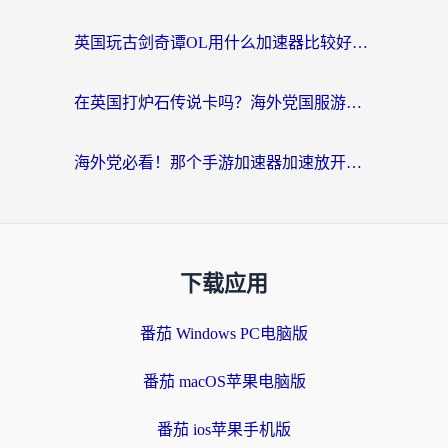
英国玩古剑奇谭OL用什么加速器比较好？留学生亲测有效的国服游戏加速指南
在英国打炉石传说卡吗？海外党国服游戏不卡顿的终极指南
海外党必看！那个手游加速器加速放开那三国3最好？一篇解决国服游戏卡顿难题
下载应用
番茄 Windows PC电脑版
番茄 macOS苹果电脑版
番茄 ios苹果手机版