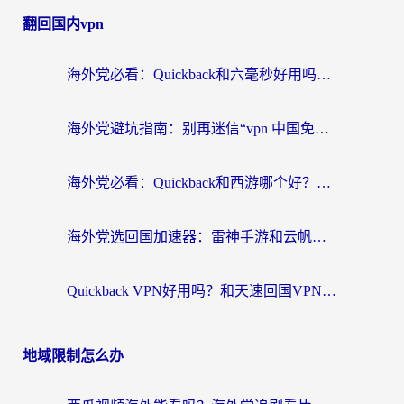
翻回国内vpn
海外党必看：Quickback和六毫秒好用吗？3步选对回国加速器，无缝刷国内剧玩游戏
海外党避坑指南：别再迷信“vpn 中国免费”，选对回国加速器才能无缝刷国内资源
海外党必看：Quickback和西游哪个好？3个维度教你选对回国加速器
海外党选回国加速器：雷神手游和云帆哪个好？附3组对比+避坑指南
Quickback VPN好用吗？和天速回国VPN对比哪个回国效果更好？海外党必看的真实体验指南
地域限制怎么办