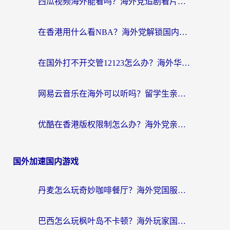
西瓜视频海外能看吗？海外党追剧看片的终极解决方案来了
在香港用什么看NBA？海外党解锁国内体育直播的终极攻略
在国外打不开交管12123怎么办？海外华人必看的回国加速全攻略
网易云音乐在海外可以听吗？留学生亲测有效的回国加速方案
优酷在香港版权限制怎么办？海外党亲测有效的追剧加速方案
国外加速国内游戏
丹麦怎么玩奇妙咖啡餐厅？海外党国服游戏加速全攻略（附灌篮高手元气骑士实测）
巴西怎么玩枫叶岛不卡顿？海外玩家国服游戏加速器终极指南（含战双野兽领主提速秘籍）