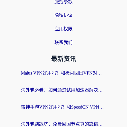
服务条款
隐私协议
应用权限
联系我们
最新资讯
Malus VPN好用吗？和极闪回国VPN对比哪个回国效果更好？海外党亲测3款加速器+避坑指南
海外党必看：如何通过试用加速器解决国内APP地区限制？附2026最新对比测评
雷神手游VPN好用吗？和SpeedCN VPN对比哪个回国效果更好？海外党亲测3款加速器+避坑指南
海外党别踩坑：免费回国节点真的靠谱吗？教你选对加速器无缝访问国内资源