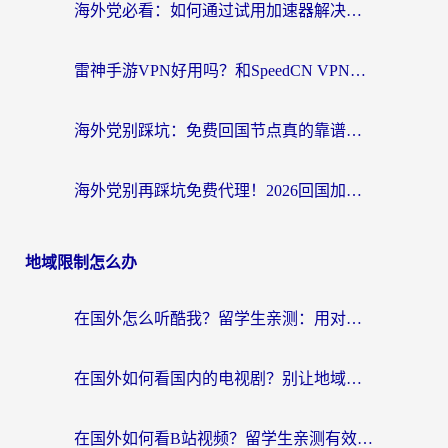
海外党必看：如何通过试用加速器解决国内APP地区限制？附2026最新对比测评
雷神手游VPN好用吗？和SpeedCN VPN对比哪个回国效果更好？海外党亲测3款加速器+避坑指南
海外党别踩坑：免费回国节点真的靠谱吗？教你选对加速器无缝访问国内资源
海外党别再踩坑免费代理！2026回国加速器全攻略：从选线到避坑，无缝访问国内资源
地域限制怎么办
在国外怎么听酷我？留学生亲测：用对加速器就能畅听国内音乐听书
在国外如何看国内的电视剧？别让地域限制成为追剧路上的绊脚石
在国外如何看B站视频？留学生亲测有效的回国加速器选择指南