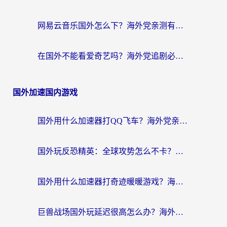
网易云音乐国外怎么下？海外党亲测有效的回国加速器指南
在国外不能看爱奇艺吗？海外党追剧必看的回国加速器选择指南
国外加速国内游戏
国外用什么加速器打QQ飞车？海外党亲测有效的国服游戏加速指南
国外玩反恐精英：全球攻势怎么不卡？老玩家亲测的加速器选择指南
国外用什么加速器打奇迹暖暖游戏？海外党国服手游畅玩全攻略（附3款热门游戏实测）
巨兽战场国外玩延迟很高怎么办？海外党亲测的国服游戏加速解决方案