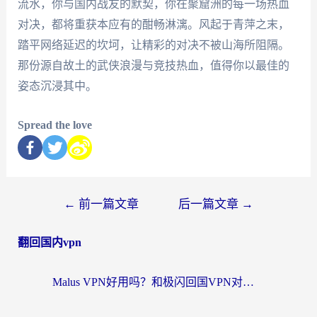
流水，你与国内战友的默契，你在聚窟洲的每一场热血
对决，都将重获本应有的酣畅淋漓。风起于青萍之末，
踏平网络延迟的坎坷，让精彩的对决不被山海所阻隔。
那份源自故土的武侠浪漫与竞技热血，值得你以最佳的
姿态沉浸其中。
Spread the love
←
前一篇文章
后一篇文章
→
翻回国内vpn
Malus VPN好用吗？和极闪回国VPN对比哪个回国效果更好？海外党亲测3款加速器+避坑指南