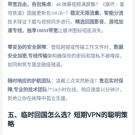
带宽自由，告别焦虑
：4K弹幕视频满屏飘？《崩坏：星
穹铁道》国服更新包10GB+？
稳定无限流量，智能分流
技术保证下载与视频同步进行。
精选回国影音、游戏加
速专线，独享100M带宽
让缓冲图标彻底消失。
零妥协的安全屏障
：登陆网银或传输工作文件时，
数据
安全加密,专线传输
架构确保你的密码和隐私不被嗅探，
如同构筑专属金融级隧道。
随时响应的护航团队
：凌晨三点突然断连？
售后实时保
障,专业的技术团队
7*24小时在线，响应速度以分钟计，
拒绝让你在故障中孤立无援。
五、临时回国怎么选？短期VPN的聪明策
略