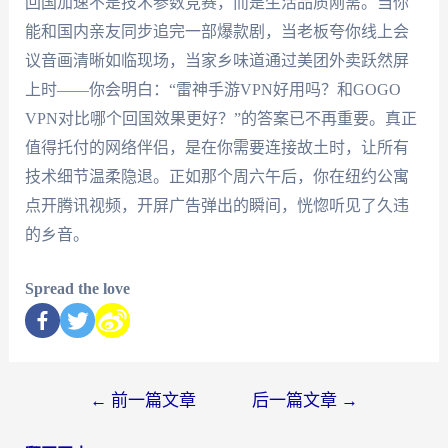
回国加速不是技术参数竞赛，而是生活品质刚需。当你
能和国内亲友同步追完一部爆款剧，当老板夸你线上会
议音画清晰如临现场，当家乡味道通过美团外卖跃然屏
上时——你会明白：“雷神手游VPN好用吗？和GOGO
VPN对比哪个回国效果更好？”的答案已不再重要。真正
值得托付的网络伴侣，是在你需要连接故土时，让所有
技术细节温柔隐退。正如那个周六午后，你在纽约公寓
点开腾讯视频，开屏广告弹出的瞬间，恍惚听见了久违
的乡音。
Spread the love
←
前一篇文章
后一篇文章
→