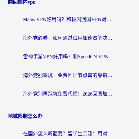
翻回国内vpn
Malus VPN好用吗？和极闪回国VPN对比哪个回国效果更好？海外党亲测3款加速器+避坑指南
海外党必看：如何通过试用加速器解决国内APP地区限制？附2026最新对比测评
雷神手游VPN好用吗？和SpeedCN VPN对比哪个回国效果更好？海外党亲测3款加速器+避坑指南
海外党别踩坑：免费回国节点真的靠谱吗？教你选对加速器无缝访问国内资源
海外党别再踩坑免费代理！2026回国加速器全攻略：从选线到避坑，无缝访问国内资源
地域限制怎么办
在国外怎么听酷我？留学生亲测：用对加速器就能畅听国内音乐听书