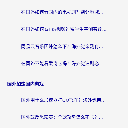
在国外如何看国内的电视剧？别让地域限制成为追剧路上的绊脚石
在国外如何看B站视频？留学生亲测有效的回国加速器选择指南
网易云音乐国外怎么下？海外党亲测有效的回国加速器指南
在国外不能看爱奇艺吗？海外党追剧必看的回国加速器选择指南
国外加速国内游戏
国外用什么加速器打QQ飞车？海外党亲测有效的国服游戏加速指南
国外玩反恐精英：全球攻势怎么不卡？老玩家亲测的加速器选择指南