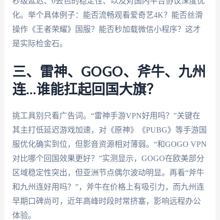
秒级延迟、0丢包的稳定性、以及对国内平台协议深度优
化。举个具体例子：能否流畅观看爱奇艺4K？能否丝滑
操作《王者荣耀》国服？能否秒加载微信小程序？这才
是实际检金石。
三、雷神、GOGO、斧牛、九州
连...谁能扛起回国大旗？
挑工具别只看广告词。“雷神手游VPN好用吗？”关键在
其主打低延迟游戏加速，对《原神》《PUBG》等手游国
服优化确实到位，但影音资源相对薄弱。“和GOGO VPN
对比哪个回国效果更好？”实测显示，GOGO在欧美部分
区域稳定性突出，但亚洲节点偶尔波动明显。再看“斧牛
和九州连好用吗？”，斧牛在价格上有吸引力，而九州连
早期口碑尚可，近年高峰时段时常挤塞，影响远程办公
体验。