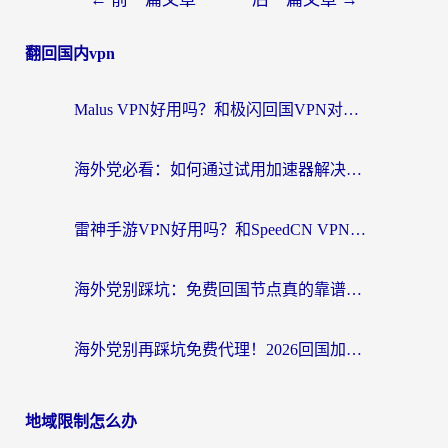
翻回国内vpn
Malus VPN好用吗？和极闪回国VPN对比哪个回国效果更好？海外党亲测3款加速器+避坑指南
海外党必看：如何通过试用加速器解决国内APP地区限制？附2026最新对比测评
雷神手游VPN好用吗？和SpeedCN VPN对比哪个回国效果更好？海外党亲测3款加速器+避坑指南
海外党别踩坑：免费回国节点真的靠谱吗？教你选对加速器无缝访问国内资源
海外党别再踩坑免费代理！2026回国加速器全攻略：从选线到避坑，无缝访问国内资源
地域限制怎么办