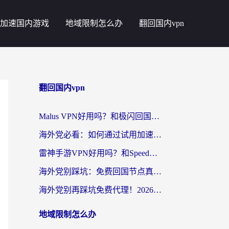
加速国内游戏
地域限制怎么办
翻回国内vpn
翻回国内vpn
Malus VPN好用吗？和极闪回国VPN对比哪个回国效果更好？海外党亲测3款加速器+避坑指南
海外党必看：如何通过试用加速器解决国内APP地区限制？附2026最新对比测评
雷神手游VPN好用吗？和SpeedCN VPN对比哪个回国效果更好？海外党亲测3款加速器+避坑指南
海外党别踩坑：免费回国节点真的靠谱吗？教你选对加速器无缝访问国内资源
海外党别再踩坑免费代理！2026回国加速器全攻略：从选线到避坑，无缝访问国内资源
地域限制怎么办