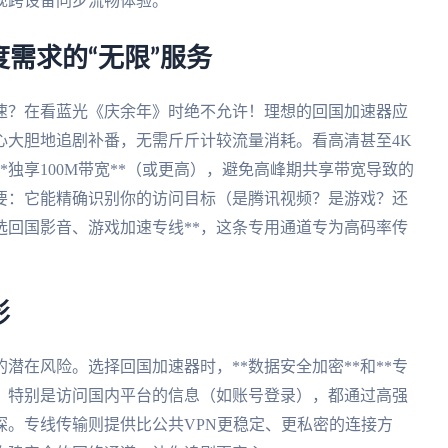
现跨设备同步流畅体验。
需求的“无限”服务
速？在看蓝光《庆余年》时绝不允许！理想的回国加速器应
放心大胆地追剧补番，无需斤斤计较流量消耗。看高清甚至4K
独享100M带宽**（或更高），避免高峰期共享带宽导致的
重要：它能精确识别你的访问目标（是腾讯视频？是游戏？还
选回国影音、游戏加速专线**，这条专用通道专为高码率传
影
潜在风险。选择回国加速器时，**数据安全加密**和**专
据，特别是访问国内平台的信息（如账号登录），都通过高强
探。专线传输则提供比公共VPN更稳定、更私密的连接方