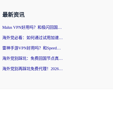
最新资讯
Malus VPN好用吗？和极闪回国VPN对比哪个回国效果更好？海外党亲测3款加速器+避坑指南
海外党必看：如何通过试用加速器解决国内APP地区限制？附2026最新对比测评
雷神手游VPN好用吗？和SpeedCN VPN对比哪个回国效果更好？海外党亲测3款加速器+避坑指南
海外党别踩坑：免费回国节点真的靠谱吗？教你选对加速器无缝访问国内资源
海外党别再踩坑免费代理！2026回国加速器全攻略：从选线到避坑，无缝访问国内资源