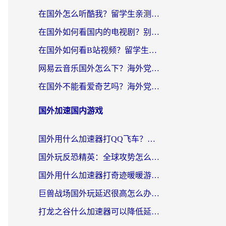
在国外怎么听酷我？留学生亲测：用对加速器就能畅听国内音乐听书
在国外如何看国内的电视剧？别让地域限制成为追剧路上的绊脚石
在国外如何看B站视频？留学生亲测有效的回国加速器选择指南
网易云音乐国外怎么下？海外党亲测有效的回国加速器指南
在国外不能看爱奇艺吗？海外党追剧必看的回国加速器选择指南
国外加速国内游戏
国外用什么加速器打QQ飞车？海外党亲测有效的国服游戏加速指南
国外玩反恐精英：全球攻势怎么不卡？老玩家亲测的加速器选择指南
国外用什么加速器打奇迹暖暖游戏？海外党国服手游畅玩全攻略（附3款热门游戏实测）
巨兽战场国外玩延迟很高怎么办？海外党亲测的国服游戏加速解决方案
打龙之谷什么加速器可以降低延迟？海外玩家亲测有效的国服加速指南