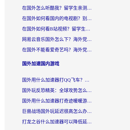
在国外怎么听酷我？留学生亲测：用对加速器就能畅听国内音乐听书
在国外如何看国内的电视剧？别让地域限制成为追剧路上的绊脚石
在国外如何看B站视频？留学生亲测有效的回国加速器选择指南
网易云音乐国外怎么下？海外党亲测有效的回国加速器指南
在国外不能看爱奇艺吗？海外党追剧必看的回国加速器选择指南
国外加速国内游戏
国外用什么加速器打QQ飞车？海外党亲测有效的国服游戏加速指南
国外玩反恐精英：全球攻势怎么不卡？老玩家亲测的加速器选择指南
国外用什么加速器打奇迹暖暖游戏？海外党国服手游畅玩全攻略（附3款热门游戏实测）
巨兽战场国外玩延迟很高怎么办？海外党亲测的国服游戏加速解决方案
打龙之谷什么加速器可以降低延迟？海外玩家亲测有效的国服加速指南