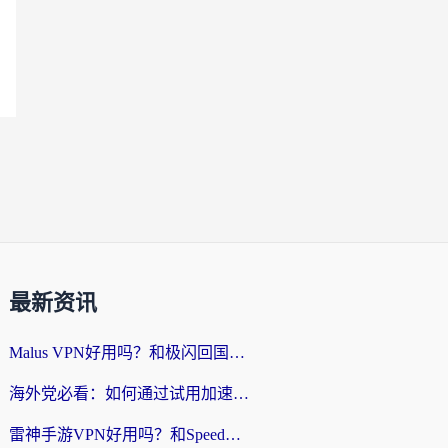
最新资讯
Malus VPN好用吗？和极闪回国VPN对比哪个回国效果更好？海外党亲测3款加速器+避坑指南
海外党必看：如何通过试用加速器解决国内APP地区限制？附2026最新对比测评
雷神手游VPN好用吗？和SpeedCN VPN对比哪个回国效果更好？海外党亲测3款加速器+避坑指南