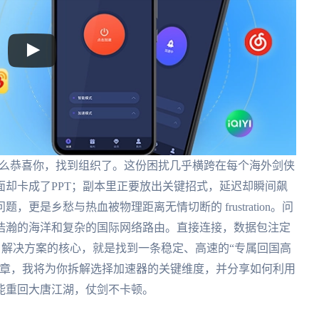
那么恭喜你，找到组织了。这份困扰几乎横跨在每个海外剑侠
却卡成了PPT；副本里正要放出关键招式，延迟却瞬间飙
更是乡愁与热血被物理距离无情切断的 frustration。问
浩瀚的海洋和复杂的国际网络路由。直接连接，数据包注定
”。解决方案的核心，就是找到一条稳定、高速的“专属回国高
文章，我将为你拆解选择加速器的关键维度，并分享如何利用
能重回大唐江湖，仗剑不卡顿。