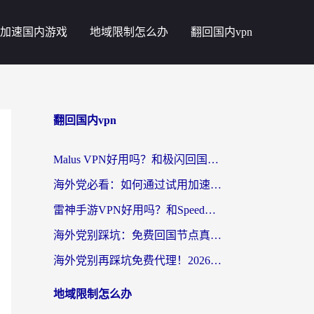
加速国内游戏
地域限制怎么办
翻回国内vpn
翻回国内vpn
Malus VPN好用吗？和极闪回国VPN对比哪个回国效果更好？海外党亲测3款加速器+避坑指南
海外党必看：如何通过试用加速器解决国内APP地区限制？附2026最新对比测评
雷神手游VPN好用吗？和SpeedCN VPN对比哪个回国效果更好？海外党亲测3款加速器+避坑指南
海外党别踩坑：免费回国节点真的靠谱吗？教你选对加速器无缝访问国内资源
海外党别再踩坑免费代理！2026回国加速器全攻略：从选线到避坑，无缝访问国内资源
地域限制怎么办