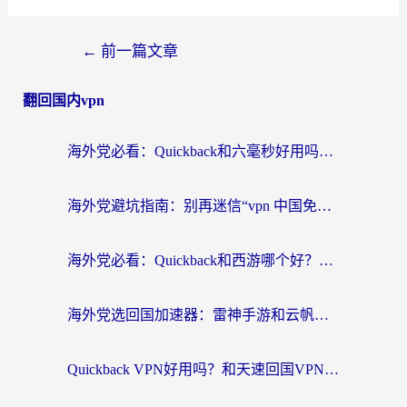
←
前一篇文章
翻回国内vpn
海外党必看：Quickback和六毫秒好用吗？3步选对回国加速器，无缝刷国内剧玩游戏
海外党避坑指南：别再迷信“vpn 中国免费”，选对回国加速器才能无缝刷国内资源
海外党必看：Quickback和西游哪个好？3个维度教你选对回国加速器
海外党选回国加速器：雷神手游和云帆哪个好？附3组对比+避坑指南
Quickback VPN好用吗？和天速回国VPN对比哪个回国效果更好？海外党必看的真实体验指南