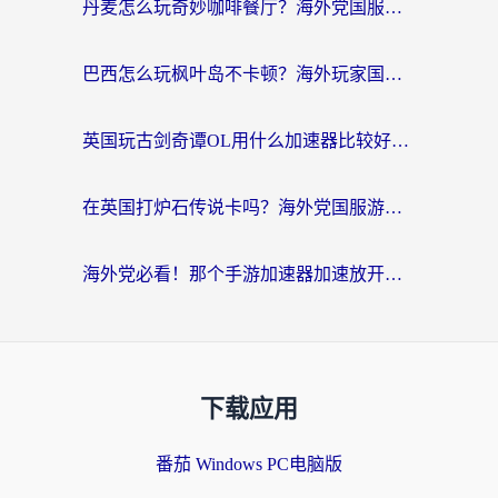
丹麦怎么玩奇妙咖啡餐厅？海外党国服游戏加速全攻略（附灌篮高手元气骑士实测）
巴西怎么玩枫叶岛不卡顿？海外玩家国服游戏加速器终极指南（含战双野兽领主提速秘籍）
英国玩古剑奇谭OL用什么加速器比较好？留学生亲测有效的国服游戏加速指南
在英国打炉石传说卡吗？海外党国服游戏不卡顿的终极指南
海外党必看！那个手游加速器加速放开那三国3最好？一篇解决国服游戏卡顿难题
下载应用
番茄 Windows PC电脑版