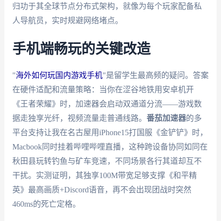
归功于其全球节点分布式架构，就像为每个玩家配备私
人导航员，实时规避网络堵点。
手机端畅玩的关键改造
"
海外如何玩国内游戏手机
"是留学生最高频的疑问。答案
在硬件适配和流量策略：当你在涩谷地铁用安卓机开
《王者荣耀》时，加速器会启动双通道分流——游戏数
据走独享光纤，视频流量走普通线路。
番茄加速器
的多
平台支持让我在名古屋用iPhone15打国服《金铲铲》时，
Macbook同时挂着哔哩哔哩直播，这种跨设备协同如同在
秋田县玩转钓鱼与矿车竞速，不同场景各行其道却互不
干扰。实测证明，其独享100M带宽足够支撑《和平精
英》最高画质+Discord语音，再不会出现团战时突然
460ms的死亡定格。