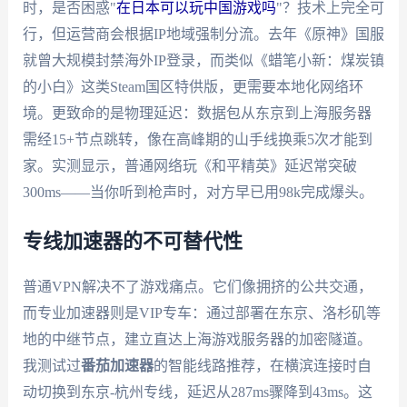
时，是否困惑"
在日本可以玩中国游戏吗
"？技术上完全可
行，但运营商会根据IP地域强制分流。去年《原神》国服
就曾大规模封禁海外IP登录，而类似《蜡笔小新：煤炭镇
的小白》这类Steam国区特供版，更需要本地化网络环
境。更致命的是物理延迟：数据包从东京到上海服务器
需经15+节点跳转，像在高峰期的山手线换乘5次才能到
家。实测显示，普通网络玩《和平精英》延迟常突破
300ms——当你听到枪声时，对方早已用98k完成爆头。
专线加速器的不可替代性
普通VPN解决不了游戏痛点。它们像拥挤的公共交通，
而专业加速器则是VIP专车：通过部署在东京、洛杉矶等
地的中继节点，建立直达上海游戏服务器的加密隧道。
我测试过
番茄加速器
的智能线路推荐，在横滨连接时自
动切换到东京-杭州专线，延迟从287ms骤降到43ms。这