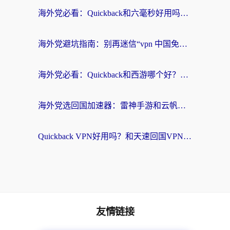
海外党必看：Quickback和六毫秒好用吗？3步选对回国加速器，无缝刷国内剧玩游戏
海外党避坑指南：别再迷信“vpn 中国免费”，选对回国加速器才能无缝刷国内资源
海外党必看：Quickback和西游哪个好？3个维度教你选对回国加速器
海外党选回国加速器：雷神手游和云帆哪个好？附3组对比+避坑指南
Quickback VPN好用吗？和天速回国VPN对比哪个回国效果更好？海外党必看的真实体验指南
友情链接