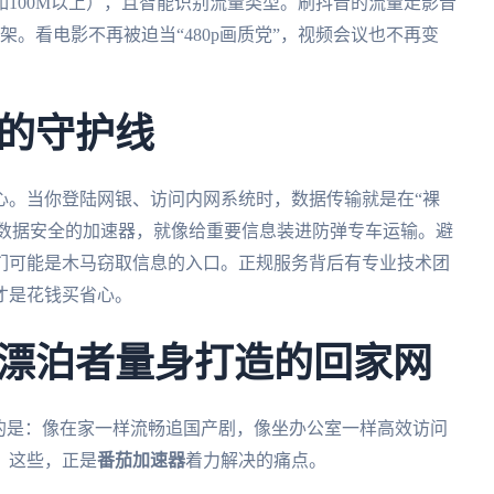
100M以上），且智能识别流量类型。刷抖音的流量走影音
。看电影不再被迫当“480p画质党”，视频会议也不再变
的守护线
心。当你登陆网银、访问内网系统时，数据传输就是在“裸
保障数据安全的加速器，就像给重要信息装进防弹专车运输。避
们可能是木马窃取信息的入口。正规服务背后有专业技术团
才是花钱买省心。
漂泊者量身打造的回家网
的是：像在家一样流畅追国产剧，像坐办公室一样高效访问
。这些，正是
番茄加速器
着力解决的痛点。