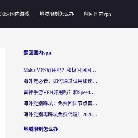
加速国内游戏
地域限制怎么办
翻回国内vpn
翻回国内vpn
Malus VPN好用吗？和极闪回国VPN对比哪个回国效果更好？海外党亲测3款加速器+避坑指南
海外党必看：如何通过试用加速器解决国内APP地区限制？附2026最新对比测评
雷神手游VPN好用吗？和SpeedCN VPN对比哪个回国效果更好？海外党亲测3款加速器+避坑指南
海外党别踩坑：免费回国节点真的靠谱吗？教你选对加速器无缝访问国内资源
海外党别再踩坑免费代理！2026回国加速器全攻略：从选线到避坑，无缝访问国内资源
地域限制怎么办