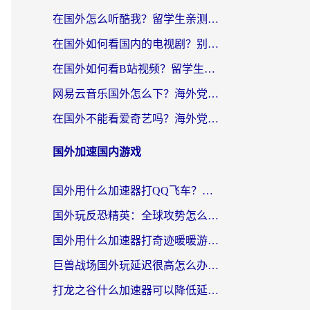
在国外怎么听酷我？留学生亲测：用对加速器就能畅听国内音乐听书
在国外如何看国内的电视剧？别让地域限制成为追剧路上的绊脚石
在国外如何看B站视频？留学生亲测有效的回国加速器选择指南
网易云音乐国外怎么下？海外党亲测有效的回国加速器指南
在国外不能看爱奇艺吗？海外党追剧必看的回国加速器选择指南
国外加速国内游戏
国外用什么加速器打QQ飞车？海外党亲测有效的国服游戏加速指南
国外玩反恐精英：全球攻势怎么不卡？老玩家亲测的加速器选择指南
国外用什么加速器打奇迹暖暖游戏？海外党国服手游畅玩全攻略（附3款热门游戏实测）
巨兽战场国外玩延迟很高怎么办？海外党亲测的国服游戏加速解决方案
打龙之谷什么加速器可以降低延迟？海外玩家亲测有效的国服加速指南