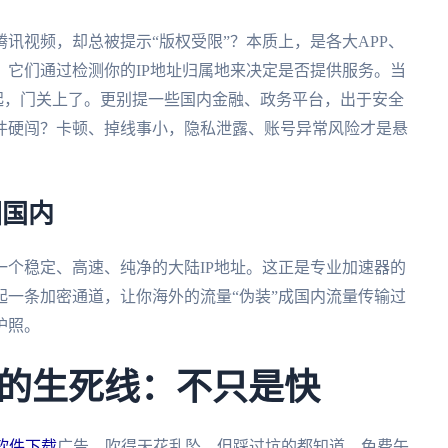
讯视频，却总被提示“版权受限”？本质上，是各大APP、
它们通过检测你的IP地址归属地来决定是否提供服务。当
不起，门关上了。更别提一些国内金融、政务平台，出于安全
件硬闯？卡顿、掉线事小，隐私泄露、账号异常风险才是悬
回国内
个稳定、高速、纯净的大陆IP地址。这正是专业加速器的
一条加密通道，让你海外的流量“伪装”成国内流量传输过
护照。
的生死线：不只是快
软件下载
广告，吹得天花乱坠。但踩过坑的都知道，免费午