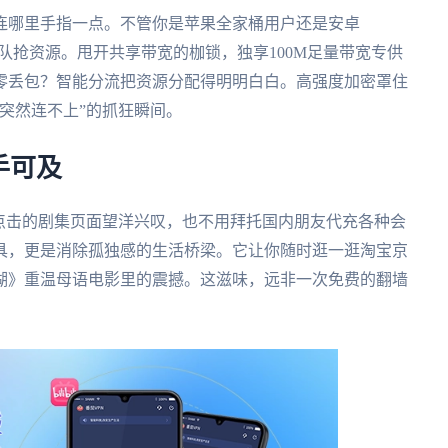
连哪里手指一点。不管你是苹果全家桶用户还是安卓
不排队抢资源。甩开共享带宽的枷锁，独享100M足量带宽专供
零丢包？智能分流把资源分配得明明白白。高强度加密罩住
突然连不上”的抓狂瞬间。
手可及
点击的剧集页面望洋兴叹，也不用拜托国内朋友代充各种会
具，更是消除孤独感的生活桥梁。它让你随时逛一逛淘宝京
湖》重温母语电影里的震撼。这滋味，远非一次免费的翻墙