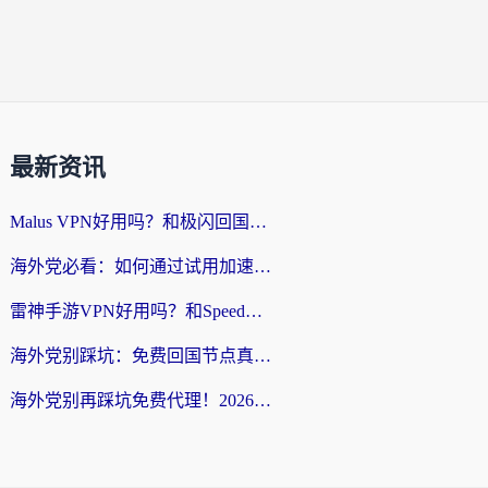
最新资讯
Malus VPN好用吗？和极闪回国VPN对比哪个回国效果更好？海外党亲测3款加速器+避坑指南
海外党必看：如何通过试用加速器解决国内APP地区限制？附2026最新对比测评
雷神手游VPN好用吗？和SpeedCN VPN对比哪个回国效果更好？海外党亲测3款加速器+避坑指南
海外党别踩坑：免费回国节点真的靠谱吗？教你选对加速器无缝访问国内资源
海外党别再踩坑免费代理！2026回国加速器全攻略：从选线到避坑，无缝访问国内资源