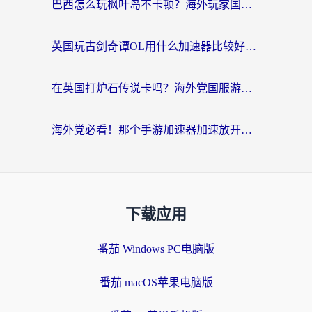
巴西怎么玩枫叶岛不卡顿？海外玩家国服游戏加速器终极指南（含战双野兽领主提速秘籍）
英国玩古剑奇谭OL用什么加速器比较好？留学生亲测有效的国服游戏加速指南
在英国打炉石传说卡吗？海外党国服游戏不卡顿的终极指南
海外党必看！那个手游加速器加速放开那三国3最好？一篇解决国服游戏卡顿难题
下载应用
番茄 Windows PC电脑版
番茄 macOS苹果电脑版