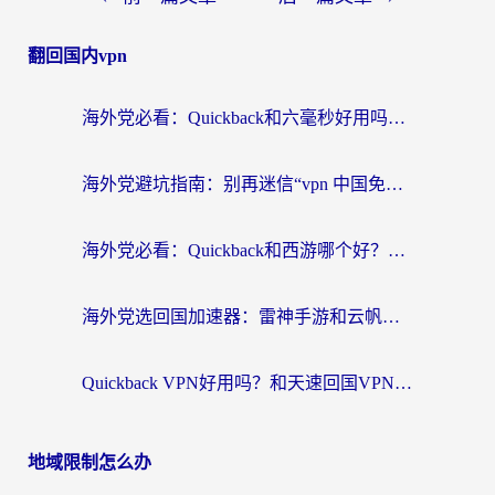
翻回国内vpn
海外党必看：Quickback和六毫秒好用吗？3步选对回国加速器，无缝刷国内剧玩游戏
海外党避坑指南：别再迷信“vpn 中国免费”，选对回国加速器才能无缝刷国内资源
海外党必看：Quickback和西游哪个好？3个维度教你选对回国加速器
海外党选回国加速器：雷神手游和云帆哪个好？附3组对比+避坑指南
Quickback VPN好用吗？和天速回国VPN对比哪个回国效果更好？海外党必看的真实体验指南
地域限制怎么办