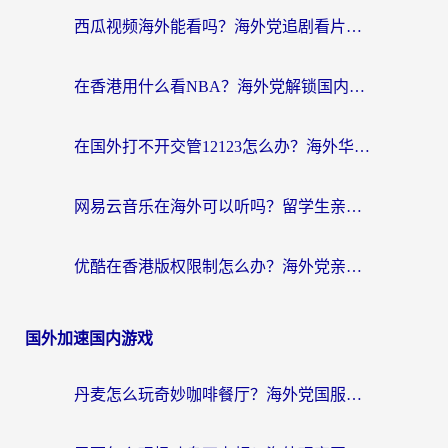
西瓜视频海外能看吗？海外党追剧看片的终极解决方案来了
在香港用什么看NBA？海外党解锁国内体育直播的终极攻略
在国外打不开交管12123怎么办？海外华人必看的回国加速全攻略
网易云音乐在海外可以听吗？留学生亲测有效的回国加速方案
优酷在香港版权限制怎么办？海外党亲测有效的追剧加速方案
国外加速国内游戏
丹麦怎么玩奇妙咖啡餐厅？海外党国服游戏加速全攻略（附灌篮高手元气骑士实测）