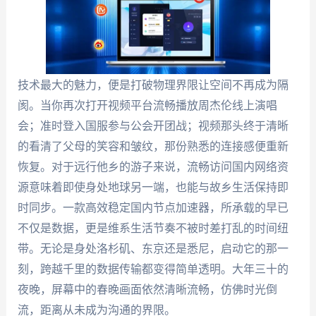
技术最大的魅力，便是打破物理界限让空间不再成为隔
阂。当你再次打开视频平台流畅播放周杰伦线上演唱
会；准时登入国服参与公会开团战；视频那头终于清晰
的看清了父母的笑容和皱纹，那份熟悉的连接感便重新
恢复。对于远行他乡的游子来说，流畅访问国内网络资
源意味着即使身处地球另一端，也能与故乡生活保持即
时同步。一款高效稳定国内节点加速器，所承载的早已
不仅是数据，更是维系生活节奏不被时差打乱的时间纽
带。无论是身处洛杉矶、东京还是悉尼，启动它的那一
刻，跨越千里的数据传输都变得简单透明。大年三十的
夜晚，屏幕中的春晚画面依然清晰流畅，仿佛时光倒
流，距离从未成为沟通的界限。