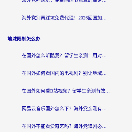
海外党别踩坑：免费回国节点真的靠谱吗？教你选对加速器无缝访问国内资源
海外党别再踩坑免费代理！2026回国加速器全攻略：从选线到避坑，无缝访问国内资源
地域限制怎么办
在国外怎么听酷我？留学生亲测：用对加速器就能畅听国内音乐听书
在国外如何看国内的电视剧？别让地域限制成为追剧路上的绊脚石
在国外如何看B站视频？留学生亲测有效的回国加速器选择指南
网易云音乐国外怎么下？海外党亲测有效的回国加速器指南
在国外不能看爱奇艺吗？海外党追剧必看的回国加速器选择指南