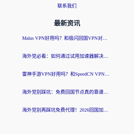
联系我们
最新资讯
Malus VPN好用吗？和极闪回国VPN对比哪个回国效果更好？海外党亲测3款加速器+避坑指南
海外党必看：如何通过试用加速器解决国内APP地区限制？附2026最新对比测评
雷神手游VPN好用吗？和SpeedCN VPN对比哪个回国效果更好？海外党亲测3款加速器+避坑指南
海外党别踩坑：免费回国节点真的靠谱吗？教你选对加速器无缝访问国内资源
海外党别再踩坑免费代理！2026回国加速器全攻略：从选线到避坑，无缝访问国内资源