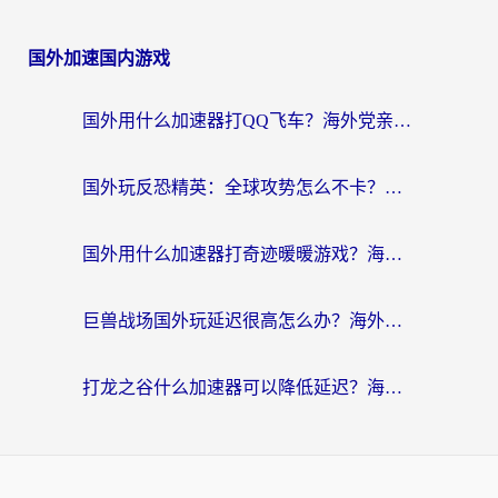
国外加速国内游戏
国外用什么加速器打QQ飞车？海外党亲测有效的国服游戏加速指南
国外玩反恐精英：全球攻势怎么不卡？老玩家亲测的加速器选择指南
国外用什么加速器打奇迹暖暖游戏？海外党国服手游畅玩全攻略（附3款热门游戏实测）
巨兽战场国外玩延迟很高怎么办？海外党亲测的国服游戏加速解决方案
打龙之谷什么加速器可以降低延迟？海外玩家亲测有效的国服加速指南