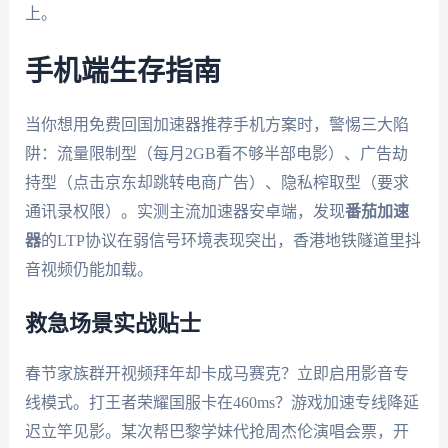
上。
手机端生存指南
当你想用免费回国加速器推荐手机方案时，警惕三大陷
阱：流量限制型（每月2GB看不够半部电影）、广告劫
持型（点击京东却跳转电商广告）、隐私榨取型（要求
通讯录权限）。实测主流加速器安卓端，发现
番茄加速
器
的LTP协议在弱信号环境表现突出，香港地铁隧道里抖
音视频仍能加载。
救急场景实战贴士
春节家族群开视频拜年却卡成马赛克？立即启用影音专
线模式。打王者荣耀国服卡在460ms？游戏加速专线降延
迟立竿见影。某次帮巴黎学妹代抢周杰伦演唱会票，开