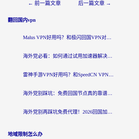
←
前一篇文章
后一篇文章
→
翻回国内vpn
Malus VPN好用吗？和极闪回国VPN对比哪个回国效果更好？海外党亲测3款加速器+避坑指南
海外党必看：如何通过试用加速器解决国内APP地区限制？附2026最新对比测评
雷神手游VPN好用吗？和SpeedCN VPN对比哪个回国效果更好？海外党亲测3款加速器+避坑指南
海外党别踩坑：免费回国节点真的靠谱吗？教你选对加速器无缝访问国内资源
海外党别再踩坑免费代理！2026回国加速器全攻略：从选线到避坑，无缝访问国内资源
地域限制怎么办