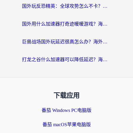
国外玩反恐精英：全球攻势怎么不卡？老玩家亲测的加速器选择指南
国外用什么加速器打奇迹暖暖游戏？海外党国服手游畅玩全攻略（附3款热门游戏实测）
巨兽战场国外玩延迟很高怎么办？海外党亲测的国服游戏加速解决方案
打龙之谷什么加速器可以降低延迟？海外玩家亲测有效的国服加速指南
下载应用
番茄 Windows PC电脑版
番茄 macOS苹果电脑版