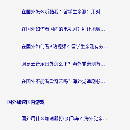
在国外怎么听酷我？留学生亲测：用对加速器就能畅听国内音乐听书
在国外如何看国内的电视剧？别让地域限制成为追剧路上的绊脚石
在国外如何看B站视频？留学生亲测有效的回国加速器选择指南
网易云音乐国外怎么下？海外党亲测有效的回国加速器指南
在国外不能看爱奇艺吗？海外党追剧必看的回国加速器选择指南
国外加速国内游戏
国外用什么加速器打QQ飞车？海外党亲测有效的国服游戏加速指南