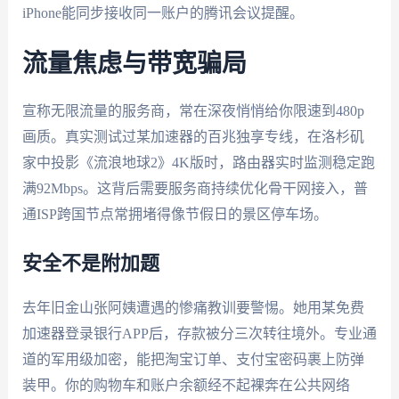
iPhone能同步接收同一账户的腾讯会议提醒。
流量焦虑与带宽骗局
宣称无限流量的服务商，常在深夜悄悄给你限速到480p
画质。真实测试过某加速器的百兆独享专线，在洛杉矶
家中投影《流浪地球2》4K版时，路由器实时监测稳定跑
满92Mbps。这背后需要服务商持续优化骨干网接入，普
通ISP跨国节点常拥堵得像节假日的景区停车场。
安全不是附加题
去年旧金山张阿姨遭遇的惨痛教训要警惕。她用某免费
加速器登录银行APP后，存款被分三次转往境外。专业通
道的军用级加密，能把淘宝订单、支付宝密码裹上防弹
装甲。你的购物车和账户余额经不起裸奔在公共网络