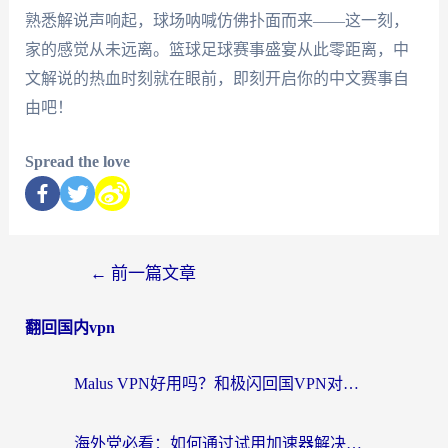
熟悉解说声响起，球场呐喊仿佛扑面而来——这一刻，
家的感觉从未远离。篮球足球赛事盛宴从此零距离，中
文解说的热血时刻就在眼前，即刻开启你的中文赛事自
由吧！
Spread the love
←
前一篇文章
翻回国内vpn
Malus VPN好用吗？和极闪回国VPN对比哪个回国效果更好？海外党亲测3款加速器+避坑指南
海外党必看：如何通过试用加速器解决国内APP地区限制？附2026最新对比测评