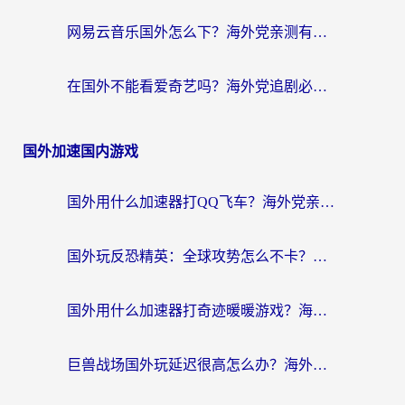
网易云音乐国外怎么下？海外党亲测有效的回国加速器指南
在国外不能看爱奇艺吗？海外党追剧必看的回国加速器选择指南
国外加速国内游戏
国外用什么加速器打QQ飞车？海外党亲测有效的国服游戏加速指南
国外玩反恐精英：全球攻势怎么不卡？老玩家亲测的加速器选择指南
国外用什么加速器打奇迹暖暖游戏？海外党国服手游畅玩全攻略（附3款热门游戏实测）
巨兽战场国外玩延迟很高怎么办？海外党亲测的国服游戏加速解决方案