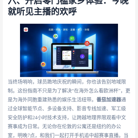
六、开启零门槛家乡体验：今晚
就听见主播的欢呼
当终场哨响，球员跪地庆祝的瞬间，你也该告别地域限
制。这份指南不只是为了解决“在海外怎么看欧洲杯”，更
是为海外同胞重建熟悉的娱乐生活纽带。
番茄加速器
通
过全球智能节点、多设备支持、影音专线加速、军工级
安全防护和24小时技术支持，让跨越地理界限观看中文
赛事成为日常。无论你在伦敦的公寓还是纽约的办公
室，明晚7点，和我们一起打开手机追中超赛事直播。当