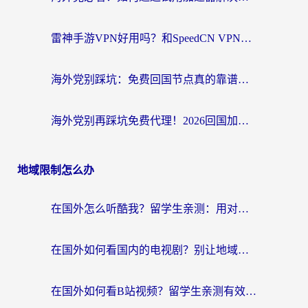
雷神手游VPN好用吗？和SpeedCN VPN对比哪个回国效果更好？海外党亲测3款加速器+避坑指南
海外党别踩坑：免费回国节点真的靠谱吗？教你选对加速器无缝访问国内资源
海外党别再踩坑免费代理！2026回国加速器全攻略：从选线到避坑，无缝访问国内资源
地域限制怎么办
在国外怎么听酷我？留学生亲测：用对加速器就能畅听国内音乐听书
在国外如何看国内的电视剧？别让地域限制成为追剧路上的绊脚石
在国外如何看B站视频？留学生亲测有效的回国加速器选择指南