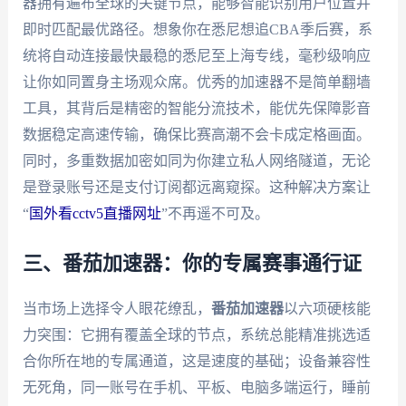
器拥有遍布全球的关键节点，能够智能识别用户位置并
即时匹配最优路径。想象你在悉尼想追CBA季后赛，系
统将自动连接最快最稳的悉尼至上海专线，毫秒级响应
让你如同置身主场观众席。优秀的加速器不是简单翻墙
工具，其背后是精密的智能分流技术，能优先保障影音
数据稳定高速传输，确保比赛高潮不会卡成定格画面。
同时，多重数据加密如同为你建立私人网络隧道，无论
是登录账号还是支付订阅都远离窥探。这种解决方案让
“
国外看cctv5直播网址
”不再遥不可及。
三、番茄加速器：你的专属赛事通行证
当市场上选择令人眼花缭乱，
番茄加速器
以六项硬核能
力突围：它拥有覆盖全球的节点，系统总能精准挑选适
合你所在地的专属通道，这是速度的基础；设备兼容性
无死角，同一账号在手机、平板、电脑多端运行，睡前