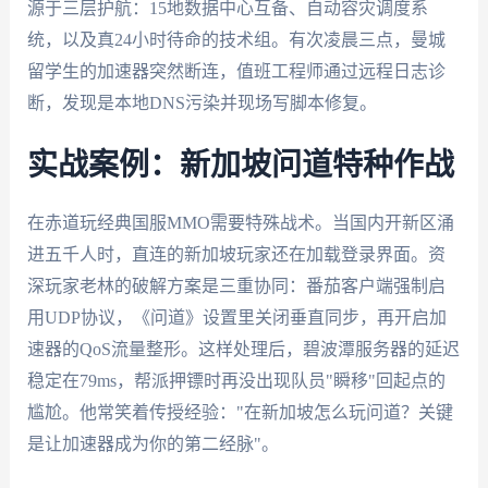
源于三层护航：15地数据中心互备、自动容灾调度系
统，以及真24小时待命的技术组。有次凌晨三点，曼城
留学生的加速器突然断连，值班工程师通过远程日志诊
断，发现是本地DNS污染并现场写脚本修复。
实战案例：新加坡问道特种作战
在赤道玩经典国服MMO需要特殊战术。当国内开新区涌
进五千人时，直连的新加坡玩家还在加载登录界面。资
深玩家老林的破解方案是三重协同：番茄客户端强制启
用UDP协议，《问道》设置里关闭垂直同步，再开启加
速器的QoS流量整形。这样处理后，碧波潭服务器的延迟
稳定在79ms，帮派押镖时再没出现队员"瞬移"回起点的
尴尬。他常笑着传授经验："在新加坡怎么玩问道？关键
是让加速器成为你的第二经脉"。