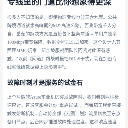
专线里的门道比你想象得更深
很多人不知道的是，即使物理专线也分三六九等。公共
跨境通道就像高峰期的M25高速公路，百兆带宽千人分
食。番茄的解决方案是直接包下整条车道 – 单用户独享
100Mbps带宽保障，数据全程TLS1.3加密。这个设计尤其
照顾MMO玩家：新加坡服战团队长阿凯对此深有感
触，"以前《问道》帮战时最怕DDoS干扰，现在加密专
线就像给数据穿上隐形装甲"。
故障时刻才是服务的试金石
上个月微软Azure东亚机房突发故障时，我们看到两种极
速应对。普通客服会让你"重启试试"，而番茄工程组直接
触发熔断机制 - 自动将全部《云图计划》流量切换至东京
备用节点，后台同步推送故障处理进度。这种响应速度