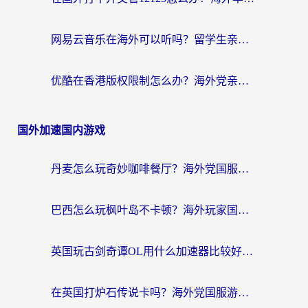
网易云音乐在海外可以听吗？留学生亲测有效的回国加速方案
优酷在香港版权限制怎么办？海外党亲测有效的追剧加速方案
国外加速国内游戏
丹麦怎么玩奇妙咖啡餐厅？海外党国服游戏加速全攻略（附灌篮高手元气骑士实测）
巴西怎么玩枫叶岛不卡顿？海外玩家国服游戏加速器终极指南（含战双野兽领主提速秘籍）
英国玩古剑奇谭OL用什么加速器比较好？留学生亲测有效的国服游戏加速指南
在英国打炉石传说卡吗？海外党国服游戏不卡顿的终极指南