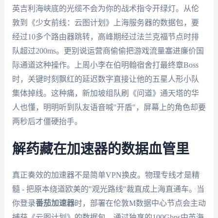
英吉利海峡底的光缆不会为你的战术指令开绿灯。从伦
敦到《少女前线：云图计划》上海服务器的数据包，要
经过10多个路由器跳转，高峰期经过法兰克福节点时排
队超过200ms。更别说运营商偷偷把游戏流量塞进廉价国
际通道这种操作。上周小李在伯明翰宿舍打最终章Boss
时，关键时刻飘红的延迟数字直接让他的五星人形小队
集体掉线。这种痛，新加坡组队刷《问道》通天塔的华
人也懂，明明听到队友语音喊"开盾"，屏幕上的角色却要
两秒后才僵硬抬手。
解药藏在加速器的数据血管里
真正奏效的加速器不是简单VPN换皮。物理专线才是精
髓 - 把原本绕道欧美的"观光路线"裁直成上海直通车。当
你登录
番茄加速器
时，部署在伦敦M数据中心节点会主动
捕获《云图计划》的数据包，通过独享的100Gbps中英海