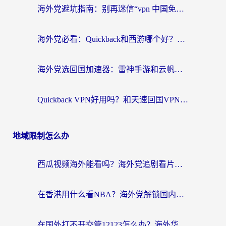
海外党避坑指南：别再迷信“vpn 中国免费”，选对回国加速器才能无缝刷国内资源
海外党必看：Quickback和西游哪个好？3个维度教你选对回国加速器
海外党选回国加速器：雷神手游和云帆哪个好？附3组对比+避坑指南
Quickback VPN好用吗？和天速回国VPN对比哪个回国效果更好？海外党必看的真实体验指南
地域限制怎么办
西瓜视频海外能看吗？海外党追剧看片的终极解决方案来了
在香港用什么看NBA？海外党解锁国内体育直播的终极攻略
在国外打不开交管12123怎么办？海外华人必看的回国加速全攻略