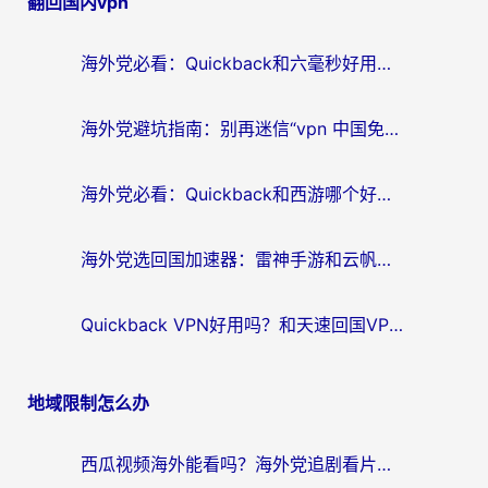
翻回国内vpn
导
航
海外党必看：Quickback和六毫秒好用吗？3步选对回国加速器，无缝刷国内剧玩游戏
海外党避坑指南：别再迷信“vpn 中国免费”，选对回国加速器才能无缝刷国内资源
海外党必看：Quickback和西游哪个好？3个维度教你选对回国加速器
海外党选回国加速器：雷神手游和云帆哪个好？附3组对比+避坑指南
Quickback VPN好用吗？和天速回国VPN对比哪个回国效果更好？海外党必看的真实体验指南
地域限制怎么办
西瓜视频海外能看吗？海外党追剧看片的终极解决方案来了