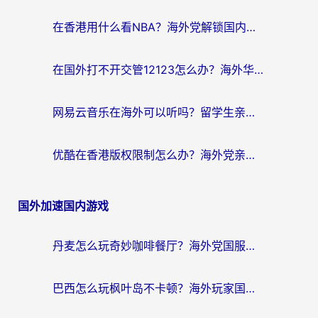
在香港用什么看NBA？海外党解锁国内体育直播的终极攻略
在国外打不开交管12123怎么办？海外华人必看的回国加速全攻略
网易云音乐在海外可以听吗？留学生亲测有效的回国加速方案
优酷在香港版权限制怎么办？海外党亲测有效的追剧加速方案
国外加速国内游戏
丹麦怎么玩奇妙咖啡餐厅？海外党国服游戏加速全攻略（附灌篮高手元气骑士实测）
巴西怎么玩枫叶岛不卡顿？海外玩家国服游戏加速器终极指南（含战双野兽领主提速秘籍）