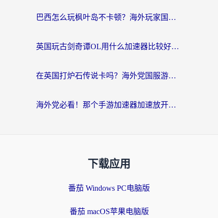
巴西怎么玩枫叶岛不卡顿？海外玩家国服游戏加速器终极指南（含战双野兽领主提速秘籍）
英国玩古剑奇谭OL用什么加速器比较好？留学生亲测有效的国服游戏加速指南
在英国打炉石传说卡吗？海外党国服游戏不卡顿的终极指南
海外党必看！那个手游加速器加速放开那三国3最好？一篇解决国服游戏卡顿难题
下载应用
番茄 Windows PC电脑版
番茄 macOS苹果电脑版