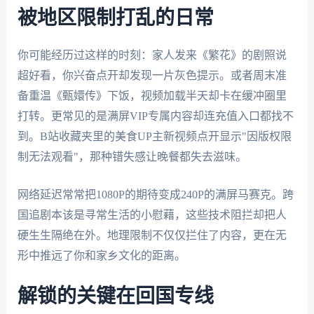
被地区限制打乱的日常
你可能经历过这样的时刻：家人发来《繁花》的剧照说
超好看，你兴奋点开却发现一片灰色提示。或者周末准
备重温《甄嬛传》下饭，视频加载半天却卡在缓冲圈里
打转。更常见的是满屏VIP专属内容却连充值入口都找不
到。B站收藏夹里的美食UP主新视频点开显示"因版权限
制无法观看"，那种错失感让晚餐都失去滋味。
网络延迟常常把1080P的期待变成240P的满屏马赛克。跨
国追剧本该是寻常生活的小慰藉，这些技术阻拦却把人
硬生生隔绝在外。地理限制不仅仅拦住了内容，更在无
形中推远了你和家乡文化的距离。
解锁的关键在回国专线