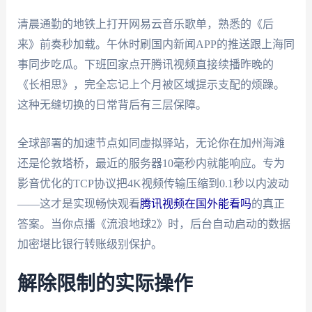
清晨通勤的地铁上打开网易云音乐歌单，熟悉的《后
来》前奏秒加载。午休时刷国内新闻APP的推送跟上海同
事同步吃瓜。下班回家点开腾讯视频直接续播昨晚的
《长相思》，完全忘记上个月被区域提示支配的烦躁。
这种无缝切换的日常背后有三层保障。
全球部署的加速节点如同虚拟驿站，无论你在加州海滩
还是伦敦塔桥，最近的服务器10毫秒内就能响应。专为
影音优化的TCP协议把4K视频传输压缩到0.1秒以内波动
——这才是实现畅快观看
腾讯视频在国外能看吗
的真正
答案。当你点播《流浪地球2》时，后台自动启动的数据
加密堪比银行转账级别保护。
解除限制的实际操作