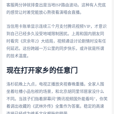
客服两分钟就排查出是当地ISP路由波动。这种有人兜底
的感觉让时差党能放心熬夜看演唱会直播。
当信用卡账单显示连续三个月支付腾讯视频VIP，才意识
到自己已经多久没受地域限制困扰。上周和国内朋友同
时看完《庆余年2》大结局，视频通话讨论剧情时没有任
何延迟。这份跨越一万公里的同步快乐，或许就是所谓
的技术温度。
现在打开家乡的任意门
洛杉矶晚上九点，电视正播放央视春晚重播。全家人围
坐着吐槽小品包袱的场景，和北京胡同里邻居家没什么
不同。当孩子们指着屏幕问"腾讯视频国外能看吗"，你笑
着调出收藏的《武林外传》全集作为答案。稳定的高速
连接已经成为维系文化根脉的脐带。