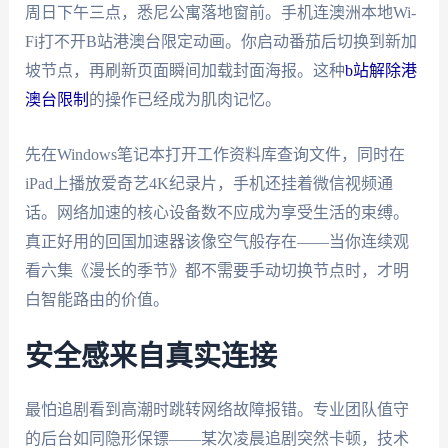
周日下午三点，悉尼公寓落地窗前。手机连澳洲本地Wi-
Fi打不开B站港澳台限定动画。你启动番茄后切换到新加
坡节点，再刷新页面瞬间加载封面海报。这种
b站解除港
澳台限制
的操作已经成为肌肉记忆。
先在Windows笔记本打开工作资料库查询文件，同时在
iPad上播放爱奇艺4K纪录片，手机还挂着微信视频通
话。网络加速的核心设备数不应成为享受生活的束缚。
真正好用的回国加速器该像空气般存在——当你连续观
看六集《漫长的季节》都不需要手动切换节点时，才明
白智能路由的价值。
安全感来自真实连接
最怕追剧看到高潮时跳转网络故障报错。专业团队值守
的后台如同隐形保镖——某次凌晨追剧突然卡顿，技术