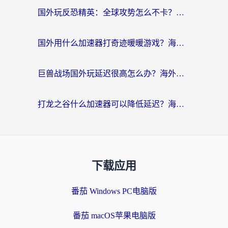
国外玩反恐精英：全球攻势怎么不卡？老玩家亲测的加速器选择指南
国外用什么加速器打奇迹暖暖游戏？海外党国服手游畅玩全攻略（附3款热门游戏实测）
巨兽战场国外玩延迟很高怎么办？海外党亲测的国服游戏加速解决方案
打龙之谷什么加速器可以降低延迟？海外玩家亲测有效的国服加速指南
下载应用
番茄 Windows PC电脑版
番茄 macOS苹果电脑版