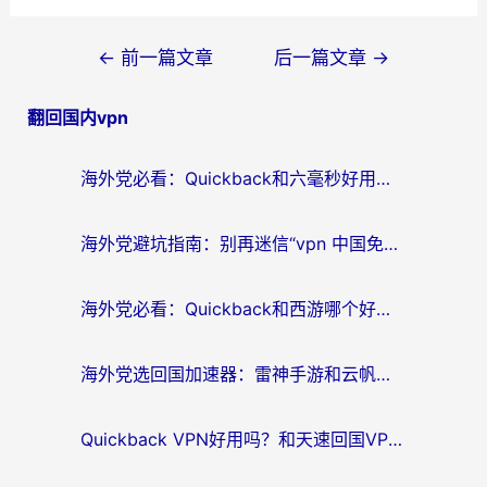
文
←
前一篇文章
后一篇文章
→
章
翻回国内vpn
导
航
海外党必看：Quickback和六毫秒好用吗？3步选对回国加速器，无缝刷国内剧玩游戏
海外党避坑指南：别再迷信“vpn 中国免费”，选对回国加速器才能无缝刷国内资源
海外党必看：Quickback和西游哪个好？3个维度教你选对回国加速器
海外党选回国加速器：雷神手游和云帆哪个好？附3组对比+避坑指南
Quickback VPN好用吗？和天速回国VPN对比哪个回国效果更好？海外党必看的真实体验指南