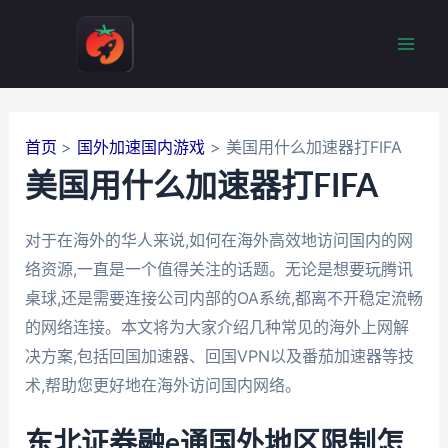
跳
至
Mai
内
容
Men
首页
国外加速国内游戏
美国用什么加速器打FIFA
美国用什么加速器打FIFA
对于在海外的华人来说,如何在海外高效地访问国内的网
络资源,一直是一个值得关注的话题。无论是想要玩腾讯
桌球,还是需要连接公司内部的OA系统,都离不开稳定流畅
的网络连接。本文将为大家介绍几种常见的海外上网解
决方案,包括回国加速器、回国VPN以及番茄加速器等技
术,帮助您更好地在海外访问国内网络。
东北证券融e通国外地区限制怎