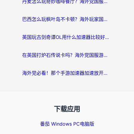
丹麦怎么玩奇妙咖啡餐厅？海外党国服游戏加速全攻略（附灌篮高手元气骑士实测）
巴西怎么玩枫叶岛不卡顿？海外玩家国服游戏加速器终极指南（含战双野兽领主提速秘籍）
英国玩古剑奇谭OL用什么加速器比较好？留学生亲测有效的国服游戏加速指南
在英国打炉石传说卡吗？海外党国服游戏不卡顿的终极指南
海外党必看！那个手游加速器加速放开那三国3最好？一篇解决国服游戏卡顿难题
下载应用
番茄 Windows PC电脑版