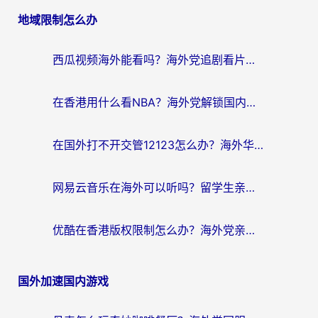
地域限制怎么办
西瓜视频海外能看吗？海外党追剧看片的终极解决方案来了
在香港用什么看NBA？海外党解锁国内体育直播的终极攻略
在国外打不开交管12123怎么办？海外华人必看的回国加速全攻略
网易云音乐在海外可以听吗？留学生亲测有效的回国加速方案
优酷在香港版权限制怎么办？海外党亲测有效的追剧加速方案
国外加速国内游戏