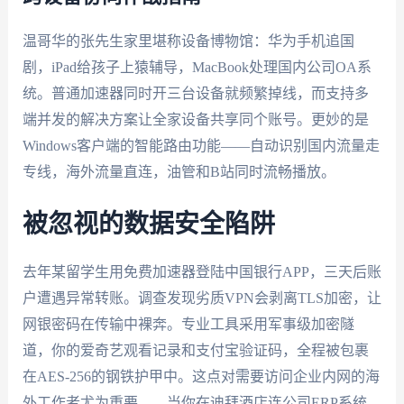
温哥华的张先生家里堪称设备博物馆：华为手机追国
剧，iPad给孩子上猿辅导，MacBook处理国内公司OA系
统。普通加速器同时开三台设备就频繁掉线，而支持多
端并发的解决方案让全家设备共享同个账号。更妙的是
Windows客户端的智能路由功能——自动识别国内流量走
专线，海外流量直连，油管和B站同时流畅播放。
被忽视的数据安全陷阱
去年某留学生用免费加速器登陆中国银行APP，三天后账
户遭遇异常转账。调查发现劣质VPN会剥离TLS加密，让
网银密码在传输中裸奔。专业工具采用军事级加密隧
道，你的爱奇艺观看记录和支付宝验证码，全程被包裹
在AES-256的钢铁护甲中。这点对需要访问企业内网的海
外工作者尤为重要——当你在迪拜酒店连公司ERP系统