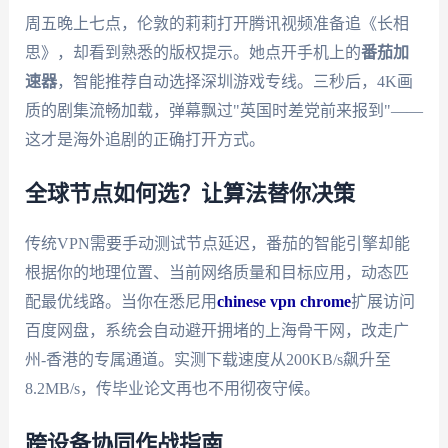
周五晚上七点，伦敦的莉莉打开腾讯视频准备追《长相
思》，却看到熟悉的版权提示。她点开手机上的
番茄加
速器
，智能推荐自动选择深圳游戏专线。三秒后，4K画
质的剧集流畅加载，弹幕飘过"英国时差党前来报到"——
这才是海外追剧的正确打开方式。
全球节点如何选？让算法替你决策
传统VPN需要手动测试节点延迟，番茄的智能引擎却能
根据你的地理位置、当前网络质量和目标应用，动态匹
配最优线路。当你在悉尼用
chinese vpn chrome
扩展访问
百度网盘，系统会自动避开拥堵的上海骨干网，改走广
州-香港的专属通道。实测下载速度从200KB/s飙升至
8.2MB/s，传毕业论文再也不用彻夜守候。
跨设备协同作战指南