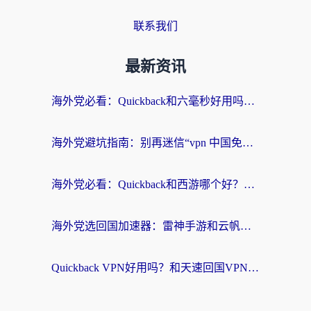
联系我们
最新资讯
海外党必看：Quickback和六毫秒好用吗？3步选对回国加速器，无缝刷国内剧玩游戏
海外党避坑指南：别再迷信“vpn 中国免费”，选对回国加速器才能无缝刷国内资源
海外党必看：Quickback和西游哪个好？3个维度教你选对回国加速器
海外党选回国加速器：雷神手游和云帆哪个好？附3组对比+避坑指南
Quickback VPN好用吗？和天速回国VPN对比哪个回国效果更好？海外党必看的真实体验指南