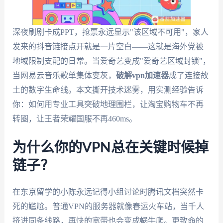
深夜刷剧卡成PPT，抢票永远显示"该区域不可用"，家人
发来的抖音链接点开就是一片空白——这就是海外党被
地域限制支配的日常。当爱奇艺变成"爱奇艺区域封锁"，
当网易云音乐歌单集体变灰，
破解vpn加速器
成了连接故
土的数字生命线。本文撕开技术迷雾，用实测经验告诉
你：如何用专业工具突破地理围栏，让淘宝购物车不再
转圈，让王者荣耀国服不再460ms。
为什么你的VPN总在关键时候掉
链子？
在东京留学的小陈永远记得小组讨论时腾讯文档突然卡
死的尴尬。普通VPN的服务器就像春运火车站，当千人
挤进同条线路，再快的宽带也会变成蜗牛爬。更致命的