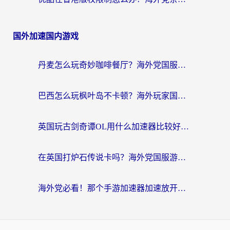
国外加速国内游戏
丹麦怎么玩奇妙咖啡餐厅？海外党国服游戏加速全攻略（附灌篮高手元气骑士实测）
巴西怎么玩枫叶岛不卡顿？海外玩家国服游戏加速器终极指南（含战双野兽领主提速秘籍）
英国玩古剑奇谭OL用什么加速器比较好？留学生亲测有效的国服游戏加速指南
在英国打炉石传说卡吗？海外党国服游戏不卡顿的终极指南
海外党必看！那个手游加速器加速放开那三国3最好？一篇解决国服游戏卡顿难题