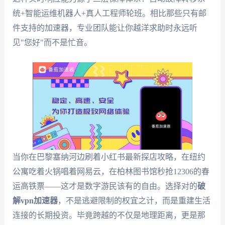
统+智能运维机器人+真人工程师轮班。相比那些只有邮
件支持的加速器，专业团队能让你越洋求助时永远听
见"您好"而不是忙音。
当你在巴黎塞纳河边刷着小红书最新探店攻略，在纽约
公寓吃着火锅唱着网易云，在柏林图书馆秒抢12306的春
运高铁票——这才是数字游民该有的自由。选择对的
破
解vpn加速器
，不是逃避限制的权宜之计，而是重建生活
连接的长期投资。毕竟跨越的不仅是地理距离，更是那