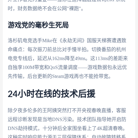
时，财务数据绝不会在公网"裸跑"。
游戏党的毫秒生死局
洛杉矶电竞选手Mike在《永劫无间》国服天梯赛遭遇致
命痛点：每次振刀前总比对手慢半拍。切换番茄的杭州
电竞专线后，延迟从162ms降至49ms。这113ms的差距来
自独享100M带宽和QoS流量调度——游戏数据包永远优
先传输，后台更新的Steam游戏再也不能抢带宽。
24小时在线的技术后援
除夕夜多伦多的王阿姨突然打不开央视春晚直播，客服
远程诊断发现是当地DNS污染。技术团队指导她开启防
DNS劫持模式，十分钟后全家围坐看上了4K超清春晚。
这种实时响应能力源于三层保障体系：自动故障转移系