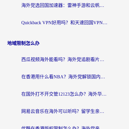
海外党选回国加速器：雷神手游和云帆哪个好？附3组对比+避坑指南
Quickback VPN好用吗？和天速回国VPN对比哪个回国效果更好？海外党必看的真实体验指南
地域限制怎么办
西瓜视频海外能看吗？海外党追剧看片的终极解决方案来了
在香港用什么看NBA？海外党解锁国内体育直播的终极攻略
在国外打不开交管12123怎么办？海外华人必看的回国加速全攻略
网易云音乐在海外可以听吗？留学生亲测有效的回国加速方案
优酷在香港版权限制怎么办？海外党亲测有效的追剧加速方案