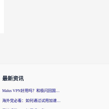
最新资讯
Malus VPN好用吗？和极闪回国VPN对比哪个回国效果更好？海外党亲测3款加速器+避坑指南
海外党必看：如何通过试用加速器解决国内APP地区限制？附2026最新对比测评