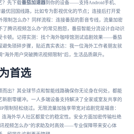
艺？先下载
番茄加速器
到你的设备——支持Android手机、
智能推荐最优回国线路，比如专为影视优化的节点；连接后打开爱
p海外限制怎么办？同样流程：连接番茄的影音专线，流量加密
看不了腾讯视频怎么办”的常见抱怨，番茄智能分流设计自动识
受卡顿。记得实测：找个海外咖啡馆测试追剧效果——番茄
程避免琐碎步骤，贴近真实表达：我一位海外工作者朋友就
“海外用户突破腾讯视频限制”后，生活品质飙升。
为首选
颖而出？其全球节点和智能线路确保你无论身在何处，都能
艺新剧零缓冲。一人多端设备支持解决了全家或室友共享的
频VIP限制轻松绕过。无限流量加独享带宽对追剧党是福音：
，连海外华人社区都爱它的稳定性。安全方面加密传输杜绝
讯视频怎么办”的求助及时高效——专业保障带来安心体