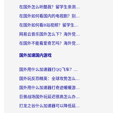
在国外怎么听酷我？留学生亲测：用对加速器就能畅听国内音乐听书
在国外如何看国内的电视剧？别让地域限制成为追剧路上的绊脚石
在国外如何看B站视频？留学生亲测有效的回国加速器选择指南
网易云音乐国外怎么下？海外党亲测有效的回国加速器指南
在国外不能看爱奇艺吗？海外党追剧必看的回国加速器选择指南
国外加速国内游戏
国外用什么加速器打QQ飞车？海外党亲测有效的国服游戏加速指南
国外玩反恐精英：全球攻势怎么不卡？老玩家亲测的加速器选择指南
国外用什么加速器打奇迹暖暖游戏？海外党国服手游畅玩全攻略（附3款热门游戏实测）
巨兽战场国外玩延迟很高怎么办？海外党亲测的国服游戏加速解决方案
打龙之谷什么加速器可以降低延迟？海外玩家亲测有效的国服加速指南