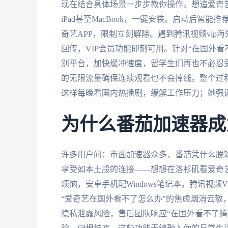
现在结合具体场景一步步教你操作。想追爱奇
iPad甚至MacBook，一键安装。启动后
奇艺APP，限制立刻解除。遇到腾讯视频vi
回传，VIP会员功能即刻可用。针对“在国外
别平台，加快缓冲速度，留学生们再也不必忍
的无限流量确保连续观看也不会掉线。整个过
这样每晚看国内热播剧，缓解工作压力；她强调
为什么番茄加速器成
许多用户问：市面加速器众多，番茄凭什么脱
享受如本土般的连接——想想在洛杉矶看爱奇
烦恼，安卓手机配Windows笔记本，腾讯视
“爱奇艺在国外看不了怎么办”的焦虑烟消云散
隐私泄露风险，售后团队响应“在国外看不了腾