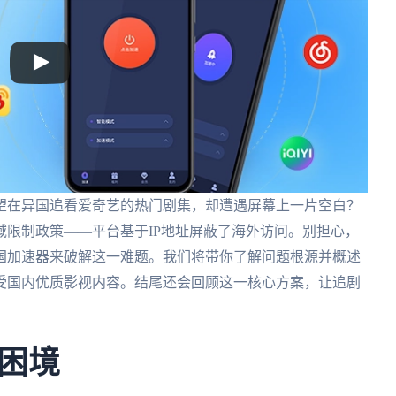
望在异国追看爱奇艺的热门剧集，却遭遇屏幕上一片空白？
限制政策——平台基于IP地址屏蔽了海外访问。别担心，
国加速器来破解这一难题。我们将带你了解问题根源并概述
受国内优质影视内容。结尾还会回顾这一核心方案，让追剧
困境