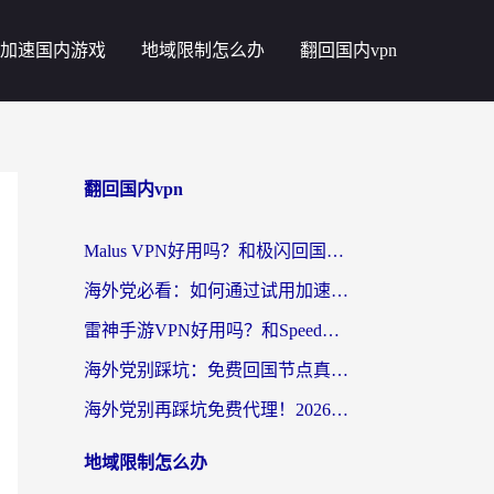
加速国内游戏
地域限制怎么办
翻回国内vpn
翻回国内vpn
Malus VPN好用吗？和极闪回国VPN对比哪个回国效果更好？海外党亲测3款加速器+避坑指南
海外党必看：如何通过试用加速器解决国内APP地区限制？附2026最新对比测评
雷神手游VPN好用吗？和SpeedCN VPN对比哪个回国效果更好？海外党亲测3款加速器+避坑指南
海外党别踩坑：免费回国节点真的靠谱吗？教你选对加速器无缝访问国内资源
海外党别再踩坑免费代理！2026回国加速器全攻略：从选线到避坑，无缝访问国内资源
地域限制怎么办