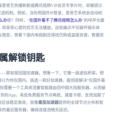
爱奇艺热播新剧或腾讯视频VIP会员专享片时，却被提示
过滤机制。例如，当你用国外IP登录，爱奇艺系统会自动检
么办
呢？同样，“
在国外看不了腾讯视频怎么办
”的呼声也屡
，却发现心爱的综艺无法播放。这些痛点不仅破坏娱乐体
友抱怨，想看个国内电视剧还得找代购或盗版资源，数据安
属解锁钥匙
——那就是回国加速器。想象一下，它像一座虚拟桥梁，把
误以为你在国内。挑选一款好加速器，能彻底解决“在国外看
，你需要一个工具将流量智能路由回中国大陆服务器，从而破
看到的App，有些免费服务节点稀疏，速度卡顿，反而加剧了
案应该稳定高效，就像
番茄加速器
提供的全球节点分布和智
家的最近服务器，确保连接流畅无延迟。