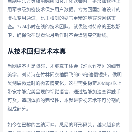
当剧中东方灵族用纯质阳炎净化妖毒时，番茄加速器正
用军事级加密技术保护用户数据。专为回国加速设计的
虚拟专用通道，比王权剑的剑气更精准地穿透网络审
查。7x24小时在线的技术团队，就像随时待命的王权影
卫，确保你在观看沈月新作时不会遭遇突然断线。
从技术回归艺术本真
当网络不再是障碍，才能真正体会《淮水竹亭》的细节
美学。刘诗诗在竹林间衣袖翻飞的0.5倍速慢镜头，侯明
昊剑眉微蹙时的微表情变化，这些需要稳定20Mbps以上
带宽才能完美呈现的视觉语言，通过智能加速变得触手
可及。追剧体验的完整性，本就是影视艺术不可分割的
组成部分。
如今在巴黎的塞纳河畔，悉尼的环形码头，越来越多的