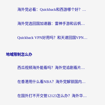
海外党必看：Quickback和西游哪个好？3个维度教你选对回国加速器
海外党选回国加速器：雷神手游和云帆哪个好？附3组对比+避坑指南
Quickback VPN好用吗？和天速回国VPN对比哪个回国效果更好？海外党必看的真实体验指南
地域限制怎么办
西瓜视频海外能看吗？海外党追剧看片的终极解决方案来了
在香港用什么看NBA？海外党解锁国内体育直播的终极攻略
在国外打不开交管12123怎么办？海外华人必看的回国加速全攻略