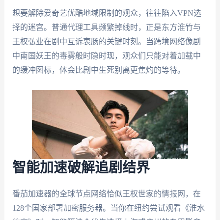
想要解除爱奇艺优酷地域限制的观众，往往陷入VPN选
择的迷宫。普通代理工具频繁掉线时，正是东方淮竹与
王权弘业在剧中互诉衷肠的关键时刻。当跨境网络像剧
中南国妖王的毒雾般时隐时现，观众们只能对着加载中
的缓冲图标，体会比剧中生死别离更焦灼的等待。
智能加速破解追剧结界
番茄加速器的全球节点网络恰似王权世家的情报网，在
128个国家部署加密服务器。当你在纽约尝试观看《淮水