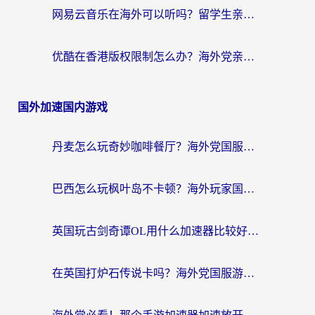
网易云音乐在海外可以听吗？留学生亲测有效的回国加速方案
优酷在香港版权限制怎么办？海外党亲测有效的追剧加速方案
国外加速国内游戏
丹麦怎么玩奇妙咖啡餐厅？海外党国服游戏加速全攻略（附灌篮高手元气骑士实测）
巴西怎么玩枫叶岛不卡顿？海外玩家国服游戏加速器终极指南（含战双野兽领主提速秘籍）
英国玩古剑奇谭OL用什么加速器比较好？留学生亲测有效的国服游戏加速指南
在英国打炉石传说卡吗？海外党国服游戏不卡顿的终极指南