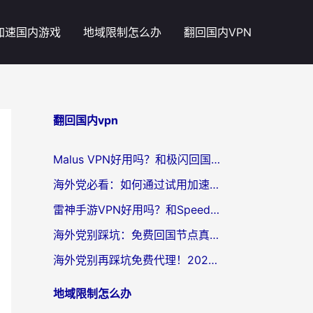
加速国内游戏
地域限制怎么办
翻回国内VPN
翻回国内vpn
Malus VPN好用吗？和极闪回国VPN对比哪个回国效果更好？海外党亲测3款加速器+避坑指南
海外党必看：如何通过试用加速器解决国内APP地区限制？附2026最新对比测评
雷神手游VPN好用吗？和SpeedCN VPN对比哪个回国效果更好？海外党亲测3款加速器+避坑指南
海外党别踩坑：免费回国节点真的靠谱吗？教你选对加速器无缝访问国内资源
海外党别再踩坑免费代理！2026回国加速器全攻略：从选线到避坑，无缝访问国内资源
地域限制怎么办