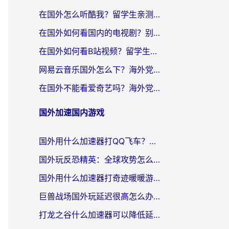
在国外怎么听酷我？留学生亲测：用对加速器就能畅听国内音乐听书
在国外如何看国内的电视剧？别让地域限制成为追剧路上的绊脚石
在国外如何看B站视频？留学生亲测有效的回国加速器选择指南
网易云音乐国外怎么下？海外党亲测有效的回国加速器指南
在国外不能看爱奇艺吗？海外党追剧必看的回国加速器选择指南
国外加速国内游戏
国外用什么加速器打QQ飞车？海外党亲测有效的国服游戏加速指南
国外玩反恐精英：全球攻势怎么不卡？老玩家亲测的加速器选择指南
国外用什么加速器打奇迹暖暖游戏？海外党国服手游畅玩全攻略（附3款热门游戏实测）
巨兽战场国外玩延迟很高怎么办？海外党亲测的国服游戏加速解决方案
打龙之谷什么加速器可以降低延迟？海外玩家亲测有效的国服加速指南