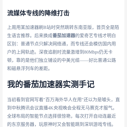
流媒体专线的降维打击
上周用某加速器刷B站时突然跳转东南亚版，首页全是陌
生语言推荐。后来换成
番茄加速器
的爱奇艺专线才明白
区别：普通节点只解决网络通，而专线还会模仿国内用
户的上网轨迹。深夜追剧时流量激增到80Mbps仍无卡
顿，靠的是他们独立铺设的中美光缆——好比普通公路
和磁悬浮列车的差距。
我的番茄加速器实测手记
当初看到官网写着"百万海外华人在用"还以为是噱头，直
到中秋腾讯会议直播4K央视晚会全程无马赛克才服气。
全球布局的智能节点选择很惊艳，每次打开自动连最近
的东京服务器，玩原神时又会智能跳到深圳游戏专线。