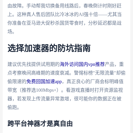
由故障。手动帮我切换备用线路后，春晚倒计时刚好赶
上。这种真人售后团队比冷冰冰的AI强十倍——尤其当
你准备在亚马逊大促秒杀国货零食时，分秒延迟都是战
场。
选择加速器的防坑指南
建议优先找提供试用期的
海外访问国内vpn推荐
产品，重
点考察晚间高峰期的速度衰减。警惕标榜"无限流量"却偷
偷限速的
免费回国加速app
，真正良心的厂商会标明峰值
带宽（推荐选100Mbps+）。看游戏直播时打开资源监视
器，若发现上传流量异常激增，很可能你的数据正在被
偷跑。
跨平台神器才是真自由