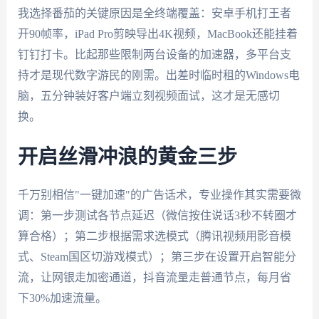
我选择番茄的关键原因是全终端覆盖：安卓手机打王者
开90帧率，iPad Pro剪映导出4K视频，MacBook还能挂着
钉钉打卡。比起那些限制两台设备的加速器，多平台支
持才是现代数字游民的刚需。出差时临时租的Windows电
脑，五分钟装好客户端立刻视频面试，这才是无感切
换。
开启丝滑冲浪的黄金三步
千万别相信"一键加速"的广告话术，专业操作其实需要微
调：第一步测试各节点延迟（微信按住说话3秒不转圈才
算合格）；第二步根据需求选模式（腾讯视频用影音模
式、Steam国区切游戏模式）；第三步在设置开启智能分
流，让网银走加密通道，抖音流量走普通节点，每月省
下30%加速流量。