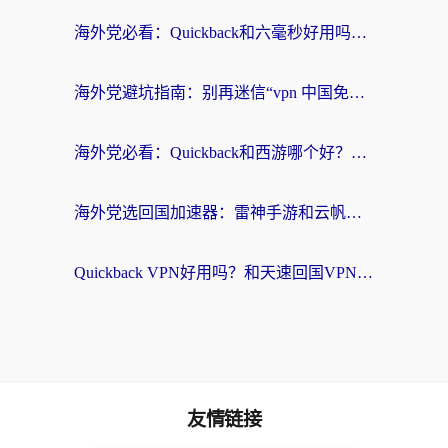
海外党必看：Quickback和六毫秒好用吗？3步选对回国加速器，无缝刷国内剧玩游戏
海外党避坑指南：别再迷信“vpn 中国免费”，选对回国加速器才能无缝刷国内资源
海外党必看：Quickback和西游哪个好？3个维度教你选对回国加速器
海外党选回国加速器：雷神手游和云帆哪个好？附3组对比+避坑指南
Quickback VPN好用吗？和天速回国VPN对比哪个回国效果更好？海外党必看的真实体验指南
友情链接