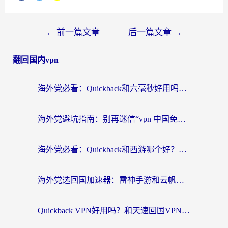
←
前一篇文章
后一篇文章
→
翻回国内vpn
海外党必看：Quickback和六毫秒好用吗？3步选对回国加速器，无缝刷国内剧玩游戏
海外党避坑指南：别再迷信“vpn 中国免费”，选对回国加速器才能无缝刷国内资源
海外党必看：Quickback和西游哪个好？3个维度教你选对回国加速器
海外党选回国加速器：雷神手游和云帆哪个好？附3组对比+避坑指南
Quickback VPN好用吗？和天速回国VPN对比哪个回国效果更好？海外党必看的真实体验指南