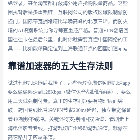
绝登录，甚至淘宝都屏蔽海外用户抢购限量商品。这些
困扰背后是多重锁链：互联网公司的版权区域限制像防
盗门，国际带宽拥堵堪比早晚高峰的北京三环，而防火
墙的AI识别系统比你导师查重还严格。普通VPN翻墙回
国往往卡在最后公里，此时你就需要真懂中国网络的工
具——比如能精确定位到上海联通节点的回国加速app。
靠谱加速器的五大生存法则
试过七款加速器后我悟了：那些标榜免费的回国加速app
要么偷偷限速到128Kbps（微信语音都断断续续），要么
用三天就强制付费。真正的生存利器要有物理层面突
破：跨国专线比普通VPN节省200ms延迟，独立带宽保证
看4K视频不缓冲。关键还得支持回国双通道，看剧走上
海电信影音专线，打游戏切广州移动游戏通道，就像在
高速路开了应急车道。