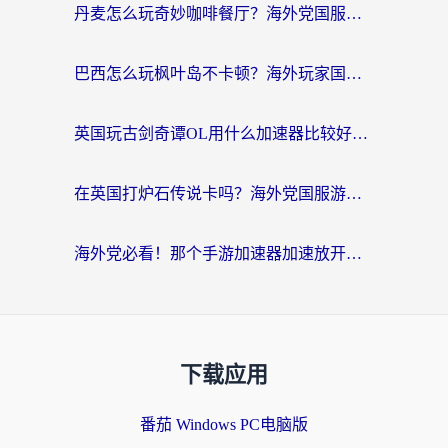
丹麦怎么玩奇妙咖啡餐厅？海外党国服游戏加速全攻略（附灌篮高手元气骑士实测）
巴西怎么玩枫叶岛不卡顿？海外玩家国服游戏加速器终极指南（含战双野兽领主提速秘籍）
英国玩古剑奇谭OL用什么加速器比较好？留学生亲测有效的国服游戏加速指南
在英国打炉石传说卡吗？海外党国服游戏不卡顿的终极指南
海外党必看！那个手游加速器加速放开那三国3最好？一篇解决国服游戏卡顿难题
下载应用
番茄 Windows PC电脑版