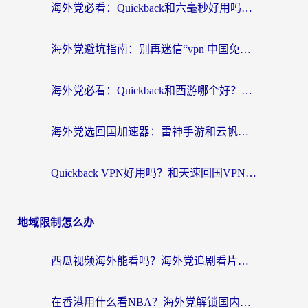
海外党必看：Quickback和六毫秒好用吗？3步选对回国加速器，无缝刷国内剧玩游戏
海外党避坑指南：别再迷信“vpn 中国免费”，选对回国加速器才能无缝刷国内资源
海外党必看：Quickback和西游哪个好？3个维度教你选对回国加速器
海外党选回国加速器：雷神手游和云帆哪个好？附3组对比+避坑指南
Quickback VPN好用吗？和天速回国VPN对比哪个回国效果更好？海外党必看的真实体验指南
地域限制怎么办
西瓜视频海外能看吗？海外党追剧看片的终极解决方案来了
在香港用什么看NBA？海外党解锁国内体育直播的终极攻略