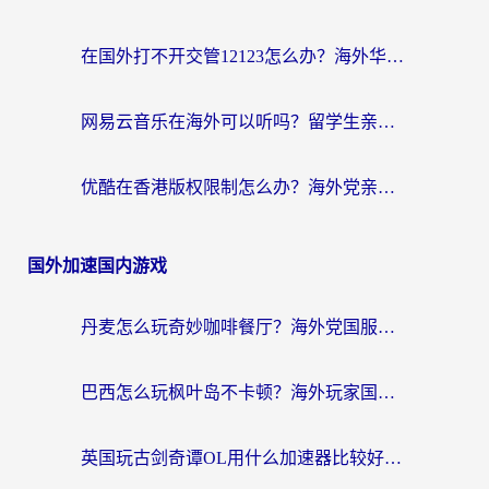
在国外打不开交管12123怎么办？海外华人必看的回国加速全攻略
网易云音乐在海外可以听吗？留学生亲测有效的回国加速方案
优酷在香港版权限制怎么办？海外党亲测有效的追剧加速方案
国外加速国内游戏
丹麦怎么玩奇妙咖啡餐厅？海外党国服游戏加速全攻略（附灌篮高手元气骑士实测）
巴西怎么玩枫叶岛不卡顿？海外玩家国服游戏加速器终极指南（含战双野兽领主提速秘籍）
英国玩古剑奇谭OL用什么加速器比较好？留学生亲测有效的国服游戏加速指南