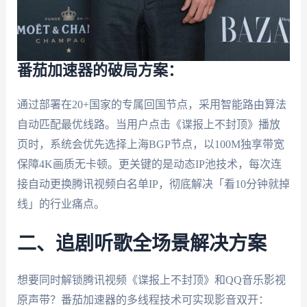
番茄加速器的破局方案：
通过部署在20+国家的专属回国节点，采用智能路由算法
自动匹配最优线路。当用户点击《谍报上不封顶》播放
页时，系统会优先选择上海BGP节点，以100M独享带宽
保障4K画质无卡顿。更关键的是动态IP池技术，每次连
接自动更换腾讯视频白名单IP，彻底解决「看10分钟就掉
线」的行业痛点。
二、追剧听歌全场景解决方案
想要同时解锁腾讯视频《谍报上不封顶》和QQ音乐影视
原声带？番茄加速器的多线程技术可实现影音双开：