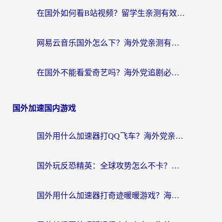
在国外如何看B站视频？留学生亲测有效的回国加速器选择指南
网易云音乐国外怎么下？海外党亲测有效的回国加速器指南
在国外不能看爱奇艺吗？海外党追剧必看的回国加速器选择指南
国外加速国内游戏
国外用什么加速器打QQ飞车？海外党亲测有效的国服游戏加速指南
国外玩反恐精英：全球攻势怎么不卡？老玩家亲测的加速器选择指南
国外用什么加速器打奇迹暖暖游戏？海外党国服手游畅玩全攻略（附3款热门游戏实测）