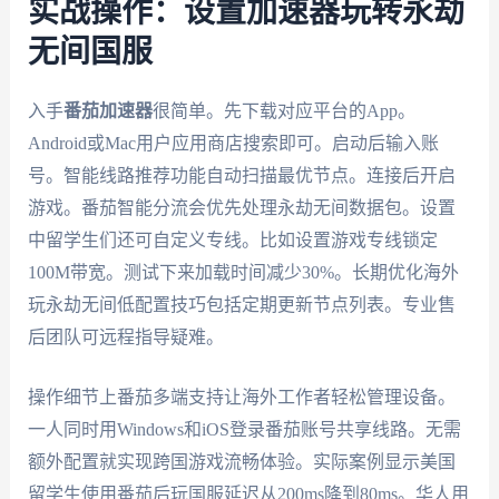
实战操作：设置加速器玩转永劫
无间国服
入手
番茄加速器
很简单。先下载对应平台的App。
Android或Mac用户应用商店搜索即可。启动后输入账
号。智能线路推荐功能自动扫描最优节点。连接后开启
游戏。番茄智能分流会优先处理永劫无间数据包。设置
中留学生们还可自定义专线。比如设置游戏专线锁定
100M带宽。测试下来加载时间减少30%。长期优化海外
玩永劫无间低配置技巧包括定期更新节点列表。专业售
后团队可远程指导疑难。
操作细节上番茄多端支持让海外工作者轻松管理设备。
一人同时用Windows和iOS登录番茄账号共享线路。无需
额外配置就实现跨国游戏流畅体验。实际案例显示美国
留学生使用番茄后玩国服延迟从200ms降到80ms。华人用