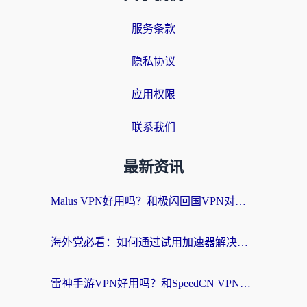
服务条款
隐私协议
应用权限
联系我们
最新资讯
Malus VPN好用吗？和极闪回国VPN对比哪个回国效果更好？海外党亲测3款加速器+避坑指南
海外党必看：如何通过试用加速器解决国内APP地区限制？附2026最新对比测评
雷神手游VPN好用吗？和SpeedCN VPN对比哪个回国效果更好？海外党亲测3款加速器+避坑指南