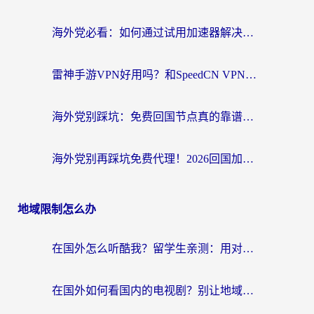
海外党必看：如何通过试用加速器解决国内APP地区限制？附2026最新对比测评
雷神手游VPN好用吗？和SpeedCN VPN对比哪个回国效果更好？海外党亲测3款加速器+避坑指南
海外党别踩坑：免费回国节点真的靠谱吗？教你选对加速器无缝访问国内资源
海外党别再踩坑免费代理！2026回国加速器全攻略：从选线到避坑，无缝访问国内资源
地域限制怎么办
在国外怎么听酷我？留学生亲测：用对加速器就能畅听国内音乐听书
在国外如何看国内的电视剧？别让地域限制成为追剧路上的绊脚石