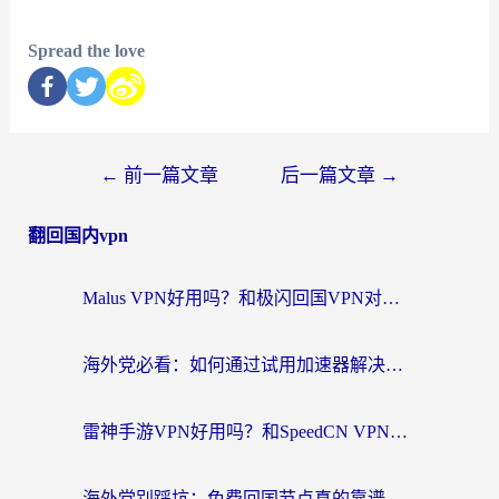
Spread the love
←
前一篇文章
后一篇文章
→
翻回国内vpn
Malus VPN好用吗？和极闪回国VPN对比哪个回国效果更好？海外党亲测3款加速器+避坑指南
海外党必看：如何通过试用加速器解决国内APP地区限制？附2026最新对比测评
雷神手游VPN好用吗？和SpeedCN VPN对比哪个回国效果更好？海外党亲测3款加速器+避坑指南
海外党别踩坑：免费回国节点真的靠谱吗？教你选对加速器无缝访问国内资源