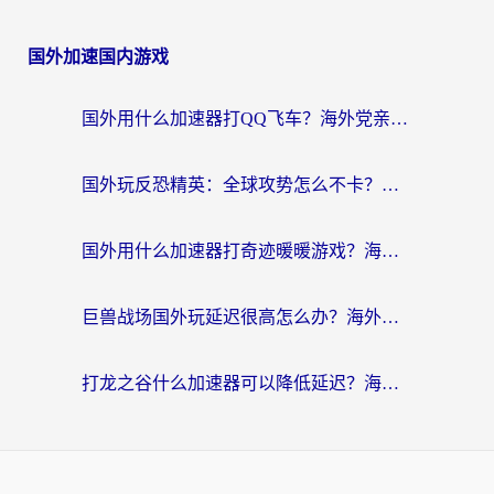
国外加速国内游戏
国外用什么加速器打QQ飞车？海外党亲测有效的国服游戏加速指南
国外玩反恐精英：全球攻势怎么不卡？老玩家亲测的加速器选择指南
国外用什么加速器打奇迹暖暖游戏？海外党国服手游畅玩全攻略（附3款热门游戏实测）
巨兽战场国外玩延迟很高怎么办？海外党亲测的国服游戏加速解决方案
打龙之谷什么加速器可以降低延迟？海外玩家亲测有效的国服加速指南