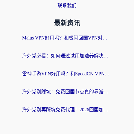
联系我们
最新资讯
Malus VPN好用吗？和极闪回国VPN对比哪个回国效果更好？海外党亲测3款加速器+避坑指南
海外党必看：如何通过试用加速器解决国内APP地区限制？附2026最新对比测评
雷神手游VPN好用吗？和SpeedCN VPN对比哪个回国效果更好？海外党亲测3款加速器+避坑指南
海外党别踩坑：免费回国节点真的靠谱吗？教你选对加速器无缝访问国内资源
海外党别再踩坑免费代理！2026回国加速器全攻略：从选线到避坑，无缝访问国内资源