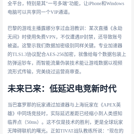
全平台，特别是其"一号多端"功能，让iPhone和Windows
电脑可以共享同一个VIP通道。
巴黎的游戏主播露娜分享过血泪教训：某次直播《永劫
无间》时使用免费VPN，不仅遭遇IP封禁，还导致账号
被盗。这警示我们数据加密级别同样关键。专业加速器
的TLS1.3协议配合AES-256加密，就像给每个数据包装上
防弹运钞车，而智能流量伪装技术能让游戏数据以视频
流形式传输，完美绕过运营商审查。
未来已来：低延迟电竞新时代
当巴塞罗那的玩家通过加速器与上海玩家在《APEX英
雄》中同场竞技时，实际延迟差距已经缩小到人类感知
临界点（50ms）。这不仅是技术的胜利，更是全球玩家
无障碍联机的曙光。正如TIVAT战队教练所说："现在的