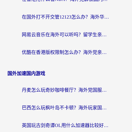
在国外打不开交管12123怎么办？海外华人必看的回国加速全攻略
网易云音乐在海外可以听吗？留学生亲测有效的回国加速方案
优酷在香港版权限制怎么办？海外党亲测有效的追剧加速方案
国外加速国内游戏
丹麦怎么玩奇妙咖啡餐厅？海外党国服游戏加速全攻略（附灌篮高手元气骑士实测）
巴西怎么玩枫叶岛不卡顿？海外玩家国服游戏加速器终极指南（含战双野兽领主提速秘籍）
英国玩古剑奇谭OL用什么加速器比较好？留学生亲测有效的国服游戏加速指南