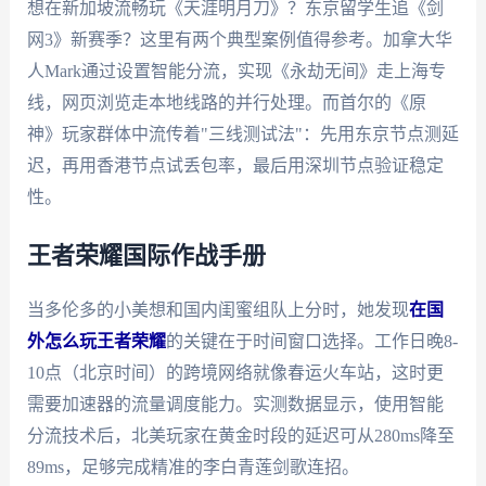
想在新加坡流畅玩《天涯明月刀》？东京留学生追《剑
网3》新赛季？这里有两个典型案例值得参考。加拿大华
人Mark通过设置智能分流，实现《永劫无间》走上海专
线，网页浏览走本地线路的并行处理。而首尔的《原
神》玩家群体中流传着"三线测试法"：先用东京节点测延
迟，再用香港节点试丢包率，最后用深圳节点验证稳定
性。
王者荣耀国际作战手册
当多伦多的小美想和国内闺蜜组队上分时，她发现
在国
外怎么玩王者荣耀
的关键在于时间窗口选择。工作日晚8-
10点（北京时间）的跨境网络就像春运火车站，这时更
需要加速器的流量调度能力。实测数据显示，使用智能
分流技术后，北美玩家在黄金时段的延迟可从280ms降至
89ms，足够完成精准的李白青莲剑歌连招。