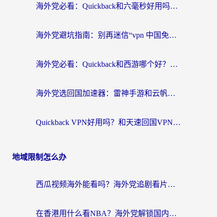
海外党必看：Quickback和六毫秒好用吗？3步选对回国加速器，无缝刷国内剧玩游戏
海外党避坑指南：别再迷信“vpn 中国免费”，选对回国加速器才能无缝刷国内资源
海外党必看：Quickback和西游哪个好？3个维度教你选对回国加速器
海外党选回国加速器：雷神手游和云帆哪个好？附3组对比+避坑指南
Quickback VPN好用吗？和天速回国VPN对比哪个回国效果更好？海外党必看的真实体验指南
地域限制怎么办
西瓜视频海外能看吗？海外党追剧看片的终极解决方案来了
在香港用什么看NBA？海外党解锁国内体育直播的终极攻略