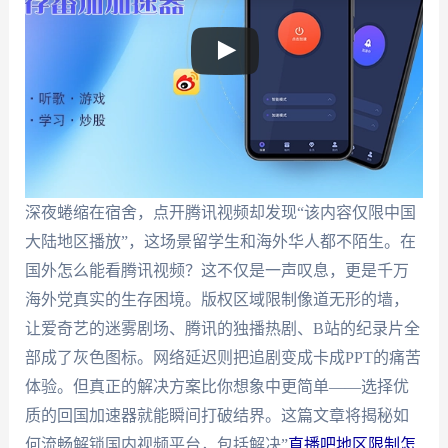
深夜蜷缩在宿舍，点开腾讯视频却发现“该内容仅限中国
大陆地区播放”，这场景留学生和海外华人都不陌生。在
国外怎么能看腾讯视频？这不仅是一声叹息，更是千万
海外党真实的生存困境。版权区域限制像道无形的墙，
让爱奇艺的迷雾剧场、腾讯的独播热剧、B站的纪录片全
部成了灰色图标。网络延迟则把追剧变成卡成PPT的痛苦
体验。但真正的解决方案比你想象中更简单——选择优
质的回国加速器就能瞬间打破结界。这篇文章将揭秘如
何流畅解锁国内视频平台，包括解决”
直播吧地区限制怎