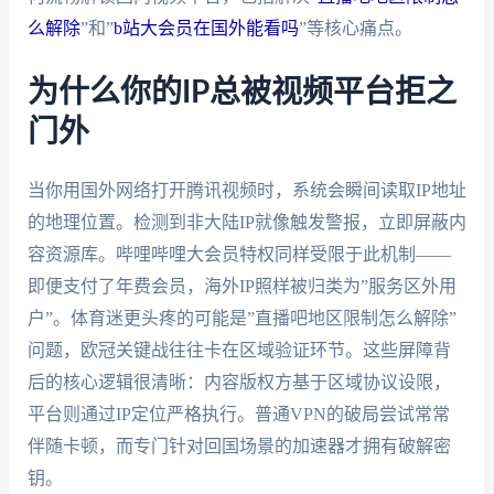
么解除
”和”
b站大会员在国外能看吗
”等核心痛点。
为什么你的IP总被视频平台拒之
门外
当你用国外网络打开腾讯视频时，系统会瞬间读取IP地址
的地理位置。检测到非大陆IP就像触发警报，立即屏蔽内
容资源库。哔哩哔哩大会员特权同样受限于此机制——
即便支付了年费会员，海外IP照样被归类为”服务区外用
户”。体育迷更头疼的可能是”直播吧地区限制怎么解除”
问题，欧冠关键战往往卡在区域验证环节。这些屏障背
后的核心逻辑很清晰：内容版权方基于区域协议设限，
平台则通过IP定位严格执行。普通VPN的破局尝试常常
伴随卡顿，而专门针对回国场景的加速器才拥有破解密
钥。