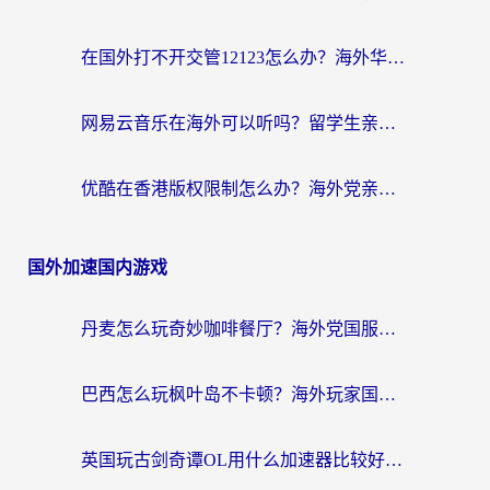
在国外打不开交管12123怎么办？海外华人必看的回国加速全攻略
网易云音乐在海外可以听吗？留学生亲测有效的回国加速方案
优酷在香港版权限制怎么办？海外党亲测有效的追剧加速方案
国外加速国内游戏
丹麦怎么玩奇妙咖啡餐厅？海外党国服游戏加速全攻略（附灌篮高手元气骑士实测）
巴西怎么玩枫叶岛不卡顿？海外玩家国服游戏加速器终极指南（含战双野兽领主提速秘籍）
英国玩古剑奇谭OL用什么加速器比较好？留学生亲测有效的国服游戏加速指南