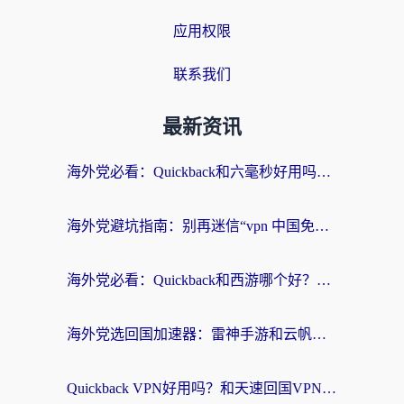
应用权限
联系我们
最新资讯
海外党必看：Quickback和六毫秒好用吗？3步选对回国加速器，无缝刷国内剧玩游戏
海外党避坑指南：别再迷信“vpn 中国免费”，选对回国加速器才能无缝刷国内资源
海外党必看：Quickback和西游哪个好？3个维度教你选对回国加速器
海外党选回国加速器：雷神手游和云帆哪个好？附3组对比+避坑指南
Quickback VPN好用吗？和天速回国VPN对比哪个回国效果更好？海外党必看的真实体验指南