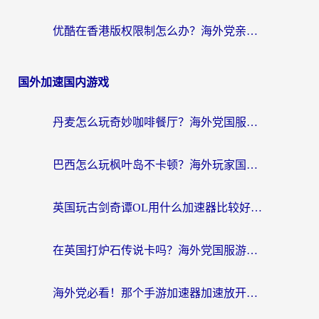
优酷在香港版权限制怎么办？海外党亲测有效的追剧加速方案
国外加速国内游戏
丹麦怎么玩奇妙咖啡餐厅？海外党国服游戏加速全攻略（附灌篮高手元气骑士实测）
巴西怎么玩枫叶岛不卡顿？海外玩家国服游戏加速器终极指南（含战双野兽领主提速秘籍）
英国玩古剑奇谭OL用什么加速器比较好？留学生亲测有效的国服游戏加速指南
在英国打炉石传说卡吗？海外党国服游戏不卡顿的终极指南
海外党必看！那个手游加速器加速放开那三国3最好？一篇解决国服游戏卡顿难题