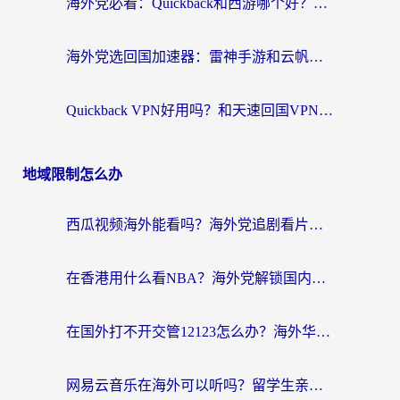
海外党必看：Quickback和西游哪个好？3个维度教你选对回国加速器
海外党选回国加速器：雷神手游和云帆哪个好？附3组对比+避坑指南
Quickback VPN好用吗？和天速回国VPN对比哪个回国效果更好？海外党必看的真实体验指南
地域限制怎么办
西瓜视频海外能看吗？海外党追剧看片的终极解决方案来了
在香港用什么看NBA？海外党解锁国内体育直播的终极攻略
在国外打不开交管12123怎么办？海外华人必看的回国加速全攻略
网易云音乐在海外可以听吗？留学生亲测有效的回国加速方案