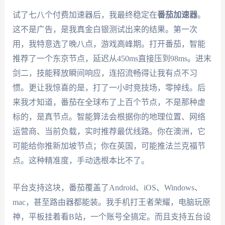
试了七八个付费加速器后，我最终稳定在
番茄加速器
。
这不是广告，是我真金白银测试出来的结果。第一次
用，我特意选了晚八点，游戏高峰期。打开番茄，智能
推荐了一个东京节点，延迟从450ms直接压到98ms。进末
剑二，技能释放瞬间响应，连招流畅得让我有点不习
惯。更让我惊喜的是，打了一小时竞技场，零掉线。后
来我才知道，番茄在全球布了上百个节点，不是那种虚
标的，是真节点。智能算法会根据你的地理位置、网络
运营商、当前负载，实时推荐最优线路。你在澳洲，它
可能给你推新加坡节点；你在英国，可能推法兰克福节
点。这种精准度，手动选根本比不了。
平台支持这块，番茄覆盖了Android、iOS、Windows、
mac，甚至路由器都能装。我手机打王者荣耀，电脑玩原
神，平板挂着看B站，一个账号全搞定。而且支持五台设