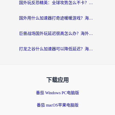
国外玩反恐精英：全球攻势怎么不卡？老玩家亲测的加速器选择指南
国外用什么加速器打奇迹暖暖游戏？海外党国服手游畅玩全攻略（附3款热门游戏实测）
巨兽战场国外玩延迟很高怎么办？海外党亲测的国服游戏加速解决方案
打龙之谷什么加速器可以降低延迟？海外玩家亲测有效的国服加速指南
下载应用
番茄 Windows PC电脑版
番茄 macOS苹果电脑版