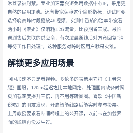
常登录被封禁。专业加速器会避免用数据中心IP，采用更
自然的民用IP池。还有带宽保障这个隐形指标，测试时要
选择晚高峰时段播放4K视频。实测中番茄的独享带宽看
两小时《浪姐》仅消耗1.2G流量，比预期省三成。最怕
遇到售后失联的供应商，有次凌晨断线后对方竟回复"请
等待工作日处理"，这种服务对跨时区用户就是灾难。
解锁更多应用场景
回国加速不只是看视频。多伦多的表弟用它打《王者荣
耀》国服，120ms延迟堪比本地网络。处理国内政务时网
页加载速度提升三倍，再不用等转圈圈。喜欢《中国新
说唱》的朋友发现，开启智能线路后能实时参与投票。
上周教授要求看哔哩哔哩上的公开课，以前卡在加载界
面的尴尬再没发生过。