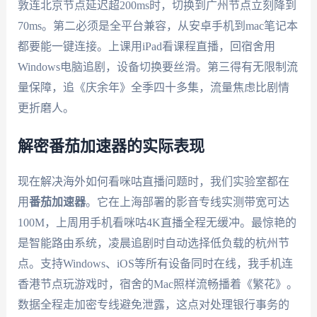
敦连北京节点延迟超200ms时，切换到广州节点立刻降到
70ms。第二必须是全平台兼容，从安卓手机到mac笔记本
都要能一键连接。上课用iPad看课程直播，回宿舍用
Windows电脑追剧，设备切换要丝滑。第三得有无限制流
量保障，追《庆余年》全季四十多集，流量焦虑比剧情
更折磨人。
解密番茄加速器的实际表现
现在解决海外如何看咪咕直播问题时，我们实验室都在
用
番茄加速器
。它在上海部署的影音专线实测带宽可达
100M，上周用手机看咪咕4K直播全程无缓冲。最惊艳的
是智能路由系统，凌晨追剧时自动选择低负载的杭州节
点。支持Windows、iOS等所有设备同时在线，我手机连
香港节点玩游戏时，宿舍的Mac照样流畅播着《繁花》。
数据全程走加密专线避免泄露，这点对处理银行事务的