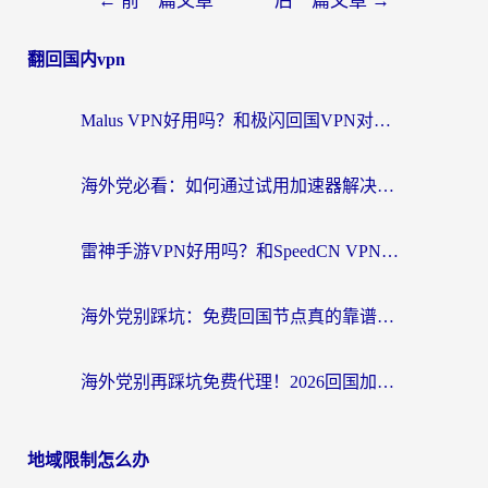
←
前一篇文章
后一篇文章
→
翻回国内vpn
Malus VPN好用吗？和极闪回国VPN对比哪个回国效果更好？海外党亲测3款加速器+避坑指南
海外党必看：如何通过试用加速器解决国内APP地区限制？附2026最新对比测评
雷神手游VPN好用吗？和SpeedCN VPN对比哪个回国效果更好？海外党亲测3款加速器+避坑指南
海外党别踩坑：免费回国节点真的靠谱吗？教你选对加速器无缝访问国内资源
海外党别再踩坑免费代理！2026回国加速器全攻略：从选线到避坑，无缝访问国内资源
地域限制怎么办