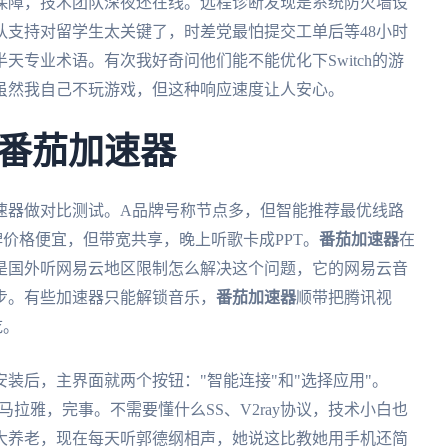
保障，技术团队深夜还在线。远程诊断发现是系统防火墙设
队支持对留学生太关键了，时差党最怕提交工单后等48小时
天专业术语。有次我好奇问他们能不能优化下Switch的游
虽然我自己不玩游戏，但这种响应速度让人安心。
番茄加速器
速器做对比测试。A品牌号称节点多，但智能推荐最优线路
价格便宜，但带宽共享，晚上听歌卡成PPT。
番茄加速器
在
是国外听网易云地区限制怎么解决这个问题，它的网易云音
步。有些加速器只能解锁音乐，
番茄加速器
顺带把腾讯视
吃。
装后，主界面就两个按钮："智能连接"和"选择应用"。
马拉雅，完事。不需要懂什么SS、V2ray协议，技术小白也
拿大养老，现在每天听郭德纲相声，她说这比教她用手机还简