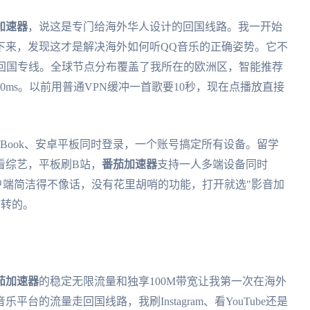
加速器
，说这是专门给海外华人设计的回国线路。我一开始
下来，发现这才是解决海外如何听QQ音乐的正确姿势。它不
的回国专线。全球节点分布覆盖了我所在的欧洲区，智能推荐
ms。以前用普通VPN缓冲一首歌要10秒，现在点播放直接
acBook、安卓平板同时登录，一个账号搞定所有设备。留学
看综艺，平板刷B站，
番茄加速器
支持一人多端设备同时
客户端简洁得不像话，没有花里胡哨的功能，打开就选"影音加
带转的。
茄加速器
的稳定无限流量和独享100M带宽让我第一次在海外
的流量走回国线路，我刷Instagram、看YouTube还是