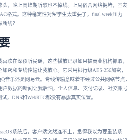
噱头，晚上高峰期听歌也不掉线。上周宿舍网络拥堵，室友
LAC格式。这种稳定性对留学生太重要了，final week压力
然断线？
要
我喜欢在深夜听民谣，这些播放记录如果被商业机构抓取，
全加密和专线传输让我放心。它采用银行级AES-256加密，
QQ音乐还是网易云。专线传输意味着不经过公共网络节点，
露用户数据的新闻让我后怕，个人信息、支付记录、社交账号
试，DNS和WebRTC都没有暴露真实位置。
acOS系统后，客户端突然连不上，急得我以为要重装系