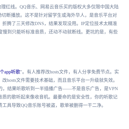
的地理红线。QQ音乐、网易云音乐买的版权大多仅限中国大陆
动切断播放。这不是针对留学生或海外华人，是音乐平台对
折腾了三天修改DNS，结果发现没用。IP定位技术太精准
速度慢到只能听标准音质，还动不动就断线。更坑的是，有些
个app听歌
"。有人推荐改hosts文件，有人分享免费节点。实
改hosts文件需要技术基础，而且音乐平台一升级就失效。
的，结果听歌听到一半插播广告——不是音乐广告，是VPN
音质的歌听起来像收音机。最要命的是安全性，你的听歌记
费工具导致QQ音乐账号被盗，歌单被删得一干二净。