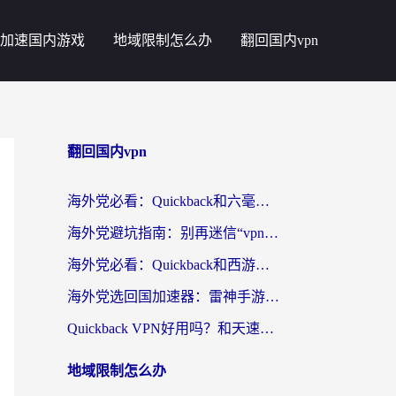
加速国内游戏
地域限制怎么办
翻回国内vpn
翻回国内vpn
海外党必看：Quickback和六毫秒好用吗？3步选对回国加速器，无缝刷国内剧玩游戏
海外党避坑指南：别再迷信“vpn 中国免费”，选对回国加速器才能无缝刷国内资源
海外党必看：Quickback和西游哪个好？3个维度教你选对回国加速器
海外党选回国加速器：雷神手游和云帆哪个好？附3组对比+避坑指南
Quickback VPN好用吗？和天速回国VPN对比哪个回国效果更好？海外党必看的真实体验指南
地域限制怎么办