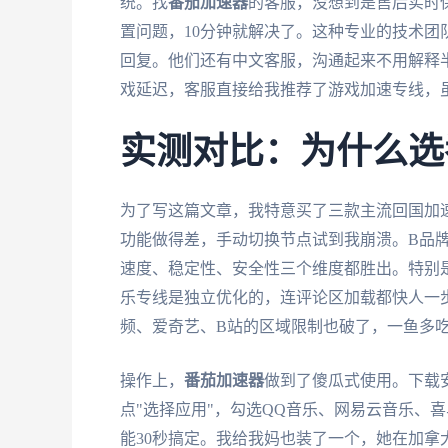
统。找
番茄加速器
的客服，没想到是售后实时
置问题，10分钟就解决了。这种专业的技术团
回复。他们还有中文客服，沟通起来不用解释半
戏延迟，客服直接给我推荐了游戏加速专线，
实测对比：为什么选
为了写这篇文章，我特意买了三款主流回国加
功能做得差，手动切换节点试到我崩溃。B品牌
速度、稳定性、安全性三个维度都胜出。特别
乐专线是独立优化的，连评论区加载都快人一
频、爱奇艺、B站的区域限制也破了，一鱼多
操作上，
番茄加速器
做到了傻瓜式使用。下载安
点"选择应用"，勾选QQ音乐、网易云音乐、喜
能30秒搞定。我给我妈也装了一个，她在加