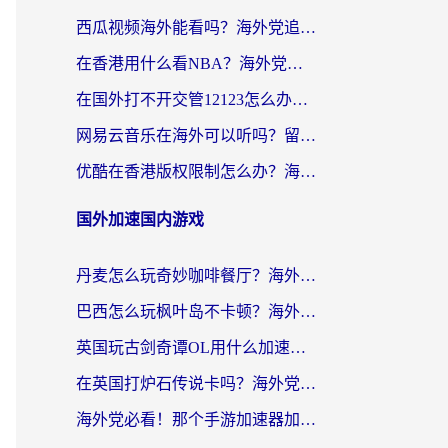
西瓜视频海外能看吗？海外党追剧看片的终极解决方案来了
在香港用什么看NBA？海外党解锁国内体育直播的终极攻略
在国外打不开交管12123怎么办？海外华人必看的回国加速全攻略
网易云音乐在海外可以听吗？留学生亲测有效的回国加速方案
优酷在香港版权限制怎么办？海外党亲测有效的追剧加速方案
国外加速国内游戏
丹麦怎么玩奇妙咖啡餐厅？海外党国服游戏加速全攻略（附灌篮高手元气骑士实测）
巴西怎么玩枫叶岛不卡顿？海外玩家国服游戏加速器终极指南（含战双野兽领主提速秘籍）
英国玩古剑奇谭OL用什么加速器比较好？留学生亲测有效的国服游戏加速指南
在英国打炉石传说卡吗？海外党国服游戏不卡顿的终极指南
海外党必看！那个手游加速器加速放开那三国3最好？一篇解决国服游戏卡顿难题