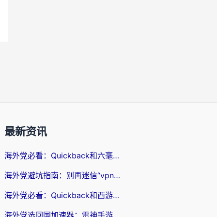
最新资讯
海外党必看：Quickback和六毫秒好用吗？3步选对回国加速器，无缝刷国内剧玩游戏
海外党避坑指南：别再迷信“vpn 中国免费”，选对回国加速器才能无缝刷国内资源
海外党必看：Quickback和西游哪个好？3个维度教你选对回国加速器
海外党选回国加速器：雷神手游和云帆哪个好？附3组对比+避坑指南