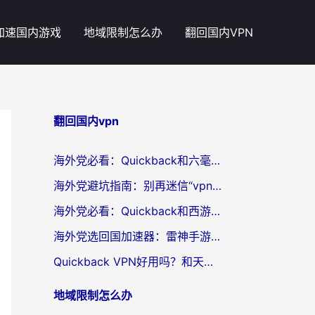
加速国内游戏
地域限制怎么办
翻回国内VPN
翻回国内vpn
海外党必看：Quickback和六毫秒好用吗？3步选对回国加速器，无缝刷国内剧玩游戏
海外党避坑指南：别再迷信“vpn 中国免费”，选对回国加速器才能无缝刷国内资源
海外党必看：Quickback和西游哪个好？3个维度教你选对回国加速器
海外党选回国加速器：雷神手游和云帆哪个好？附3组对比+避坑指南
Quickback VPN好用吗？和天速回国VPN对比哪个回国效果更好？海外党必看的真实体验指南
地域限制怎么办