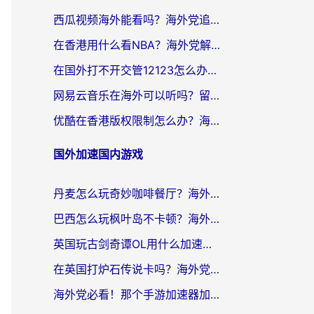
西瓜视频海外能看吗？海外党追剧看片的终极解决方案来了
在香港用什么看NBA？海外党解锁国内体育直播的终极攻略
在国外打不开交管12123怎么办？海外华人必看的回国加速全攻略
网易云音乐在海外可以听吗？留学生亲测有效的回国加速方案
优酷在香港版权限制怎么办？海外党亲测有效的追剧加速方案
国外加速国内游戏
丹麦怎么玩奇妙咖啡餐厅？海外党国服游戏加速全攻略（附灌篮高手元气骑士实测）
巴西怎么玩枫叶岛不卡顿？海外玩家国服游戏加速器终极指南（含战双野兽领主提速秘籍）
英国玩古剑奇谭OL用什么加速器比较好？留学生亲测有效的国服游戏加速指南
在英国打炉石传说卡吗？海外党国服游戏不卡顿的终极指南
海外党必看！那个手游加速器加速放开那三国3最好？一篇解决国服游戏卡顿难题