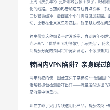
上周《庆余年2》更新那晚我像个疯子，眼看着
化的线路。番茄的影音加速专线有点玄学：系
三秒轻微缓冲，后面整个小时再没见加载圈。
切，比我在北京家里看还快。群里朋友都在问
独享带宽这种细节平时没感觉，直到跨年夜蹲
连环画"、"优酷画面糊得像打了马赛克"，我
到番茄分配的是固定带宽资源池，不像那些共
转国内VPN陷阱？亲身踩过
两年前犯的傻：图便宜买了某标榜"一键回国"
佬帮我抓包检测后吓出汗——流量居然途径乌
是流量中转黑市。
现在学乖了只用专线透明化产品。番茄这类正