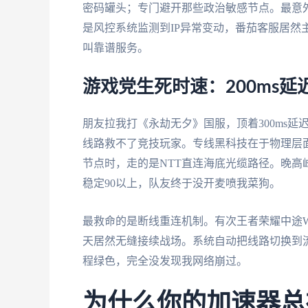
密码罐头；专门避开那些政治敏感节点。最意
是风控系统监测到IP异常变动，番茄客服居然
叫靠谱服务。
游戏党生死时速：200ms
朋友拉我打《永劫无夕》国服，顶着300ms
线路救不了竞技玩家。专线黑科技在于物理层
节点时，走的是NTT直连海底光缆路径。晚高
稳定90以上，队友终于没开麦喷我菜狗。
最救命的是断线重连机制。有次王者荣耀中途W
天居然无缝接续战场。系统自动把线路切换到
程绿色，完全没发现我网络崩过。
为什么你的加速器总