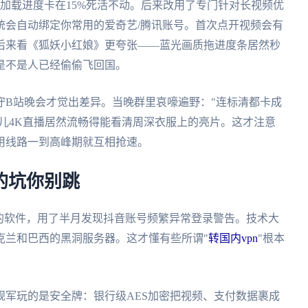
加载进度卡在15%死活不动。后来改用了专门针对长视频优
统会自动绑定你常用的爱奇艺/腾讯账号。首次点开视频会有
后来看《狐妖小红娘》更夸张——蓝光画质拖进度条居然秒
是不是人已经偷偷飞回国。
守B站晚会才觉出差异。当晚群里哀嚎遍野："连标清都卡成
这儿4K直播居然流畅得能看清周深衣服上的亮片。这才注意
用线路一到高峰期就互相抢速。
的坑你别跳
的软件，用了半月发现抖音账号频繁异常登录警告。技术大
克兰和巴西的黑洞服务器。这才懂有些所谓"
转国内vpn
"根本
规军玩的是安全牌：银行级AES加密把视频、支付数据裹成