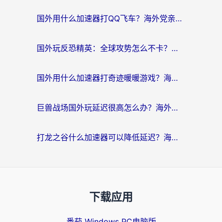
国外用什么加速器打QQ飞车？海外党亲测有效的国服游戏加速指南
国外玩反恐精英：全球攻势怎么不卡？老玩家亲测的加速器选择指南
国外用什么加速器打奇迹暖暖游戏？海外党国服手游畅玩全攻略（附3款热门游戏实测）
巨兽战场国外玩延迟很高怎么办？海外党亲测的国服游戏加速解决方案
打龙之谷什么加速器可以降低延迟？海外玩家亲测有效的国服加速指南
下载应用
番茄 Windows PC电脑版