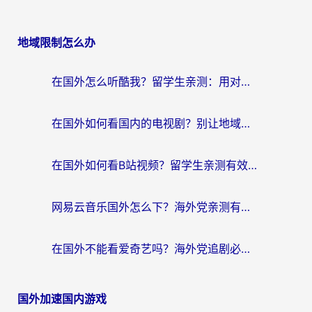
地域限制怎么办
在国外怎么听酷我？留学生亲测：用对加速器就能畅听国内音乐听书
在国外如何看国内的电视剧？别让地域限制成为追剧路上的绊脚石
在国外如何看B站视频？留学生亲测有效的回国加速器选择指南
网易云音乐国外怎么下？海外党亲测有效的回国加速器指南
在国外不能看爱奇艺吗？海外党追剧必看的回国加速器选择指南
国外加速国内游戏