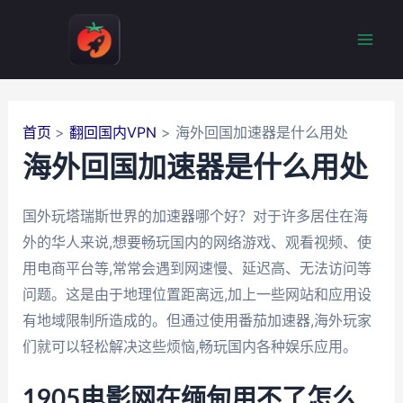
跳
至
Mai
内
容
Men
首页
翻回国内VPN
海外回国加速器是什么用处
海外回国加速器是什么用处
国外玩塔瑞斯世界的加速器哪个好？对于许多居住在海
外的华人来说,想要畅玩国内的网络游戏、观看视频、使
用电商平台等,常常会遇到网速慢、延迟高、无法访问等
问题。这是由于地理位置距离远,加上一些网站和应用设
有地域限制所造成的。但通过使用番茄加速器,海外玩家
们就可以轻松解决这些烦恼,畅玩国内各种娱乐应用。
1905电影网在缅甸用不了怎么