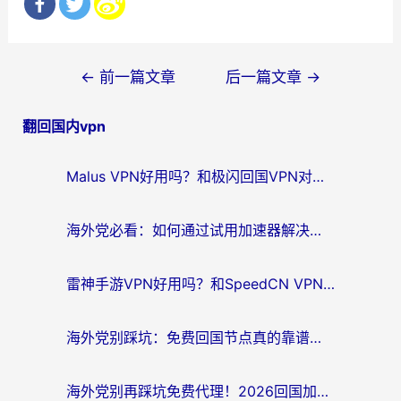
文
←
前一篇文章
后一篇文章
→
章
翻回国内vpn
导
航
Malus VPN好用吗？和极闪回国VPN对比哪个回国效果更好？海外党亲测3款加速器+避坑指南
海外党必看：如何通过试用加速器解决国内APP地区限制？附2026最新对比测评
雷神手游VPN好用吗？和SpeedCN VPN对比哪个回国效果更好？海外党亲测3款加速器+避坑指南
海外党别踩坑：免费回国节点真的靠谱吗？教你选对加速器无缝访问国内资源
海外党别再踩坑免费代理！2026回国加速器全攻略：从选线到避坑，无缝访问国内资源