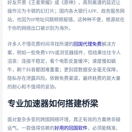
好友开黑《王者荣耀》或《原神》，高到离谱的延迟让
操作沦为卡顿的幻灯片；国内各大银行APP、政务服务网
站，也因为IP地址问题频频报错。这种种不便，根源就在
于你的网络出口被识别为海外。
许多人不惜花费时间寻找所谓的
回国代理免费
解决方
案，例如一些免费VPN或浏览器插件，但结果往往令人
沮丧：连接不稳定，看个电影反复缓冲；速度慢如蜗
牛，刷个抖音都困难重重；更别提数据安全毫无保障，
隐私存在泄露风险。依赖免费渠道，最终耗费的是大量
的耐心和不值得的妥协。
专业加速器如何搭建桥梁
面对复杂多变的跨国网络环境，真正有效的方案绝非碰
运气。一款值得信赖的
好用的回国软件
，必须能精准、