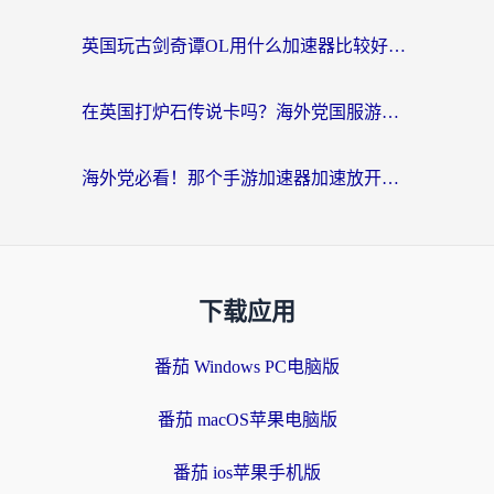
英国玩古剑奇谭OL用什么加速器比较好？留学生亲测有效的国服游戏加速指南
在英国打炉石传说卡吗？海外党国服游戏不卡顿的终极指南
海外党必看！那个手游加速器加速放开那三国3最好？一篇解决国服游戏卡顿难题
下载应用
番茄 Windows PC电脑版
番茄 macOS苹果电脑版
番茄 ios苹果手机版