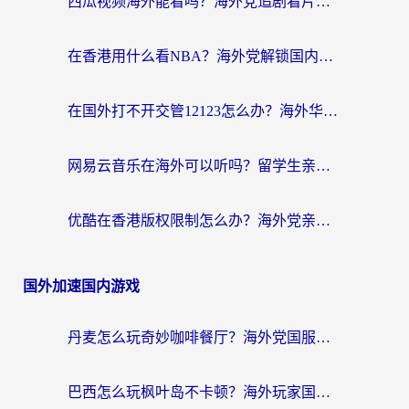
西瓜视频海外能看吗？海外党追剧看片的终极解决方案来了
在香港用什么看NBA？海外党解锁国内体育直播的终极攻略
在国外打不开交管12123怎么办？海外华人必看的回国加速全攻略
网易云音乐在海外可以听吗？留学生亲测有效的回国加速方案
优酷在香港版权限制怎么办？海外党亲测有效的追剧加速方案
国外加速国内游戏
丹麦怎么玩奇妙咖啡餐厅？海外党国服游戏加速全攻略（附灌篮高手元气骑士实测）
巴西怎么玩枫叶岛不卡顿？海外玩家国服游戏加速器终极指南（含战双野兽领主提速秘籍）