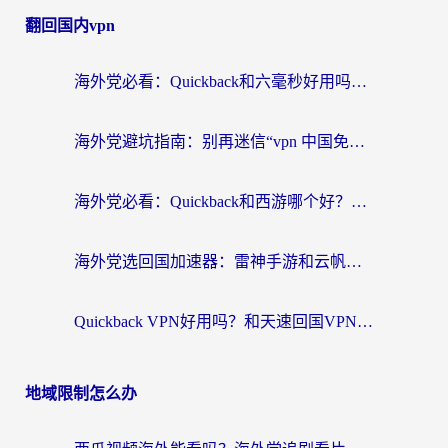
翻回国内vpn
海外党必看：Quickback和六毫秒好用吗？3步选对回国加速器，无缝刷国内剧玩游戏
海外党避坑指南：别再迷信“vpn 中国免费”，选对回国加速器才能无缝刷国内资源
海外党必看：Quickback和西游哪个好？3个维度教你选对回国加速器
海外党选回国加速器：雷神手游和云帆哪个好？附3组对比+避坑指南
Quickback VPN好用吗？和天速回国VPN对比哪个回国效果更好？海外党必看的真实体验指南
地域限制怎么办