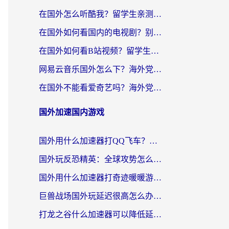
在国外怎么听酷我？留学生亲测：用对加速器就能畅听国内音乐听书
在国外如何看国内的电视剧？别让地域限制成为追剧路上的绊脚石
在国外如何看B站视频？留学生亲测有效的回国加速器选择指南
网易云音乐国外怎么下？海外党亲测有效的回国加速器指南
在国外不能看爱奇艺吗？海外党追剧必看的回国加速器选择指南
国外加速国内游戏
国外用什么加速器打QQ飞车？海外党亲测有效的国服游戏加速指南
国外玩反恐精英：全球攻势怎么不卡？老玩家亲测的加速器选择指南
国外用什么加速器打奇迹暖暖游戏？海外党国服手游畅玩全攻略（附3款热门游戏实测）
巨兽战场国外玩延迟很高怎么办？海外党亲测的国服游戏加速解决方案
打龙之谷什么加速器可以降低延迟？海外玩家亲测有效的国服加速指南