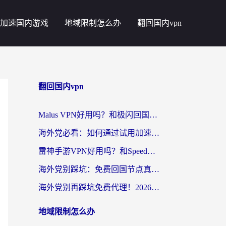
加速国内游戏
地域限制怎么办
翻回国内vpn
翻回国内vpn
Malus VPN好用吗？和极闪回国VPN对比哪个回国效果更好？海外党亲测3款加速器+避坑指南
海外党必看：如何通过试用加速器解决国内APP地区限制？附2026最新对比测评
雷神手游VPN好用吗？和SpeedCN VPN对比哪个回国效果更好？海外党亲测3款加速器+避坑指南
海外党别踩坑：免费回国节点真的靠谱吗？教你选对加速器无缝访问国内资源
海外党别再踩坑免费代理！2026回国加速器全攻略：从选线到避坑，无缝访问国内资源
地域限制怎么办