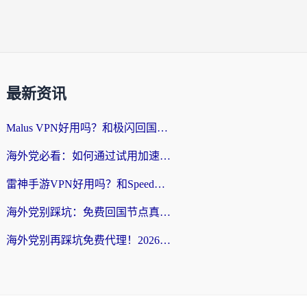
最新资讯
Malus VPN好用吗？和极闪回国VPN对比哪个回国效果更好？海外党亲测3款加速器+避坑指南
海外党必看：如何通过试用加速器解决国内APP地区限制？附2026最新对比测评
雷神手游VPN好用吗？和SpeedCN VPN对比哪个回国效果更好？海外党亲测3款加速器+避坑指南
海外党别踩坑：免费回国节点真的靠谱吗？教你选对加速器无缝访问国内资源
海外党别再踩坑免费代理！2026回国加速器全攻略：从选线到避坑，无缝访问国内资源