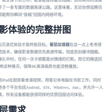
。其全球节点分布，能智能推荐最优线路，自动将你的连接
开了一条专属的数据高速公路。这意味着，无论你想追腾讯
能帮你瞬间“穿越”回国内网络环境。
影体验的完整拼图
的沉浸式体验才是终极目标。
番茄加速器
在这一点上考虑得
流技术，确保影音数据优先高速传输，彻底告别缓冲圆圈。
挣扎中时，任何一次卡顿都是对情绪的打断。而它的精选回
杜绝这种情况，保障4K高清画质也能流畅播放。
iPad在厨房看食谱视频，用笔记本电脑在书房工作，同时
多个平台包括Android、iOS、Windows、mac，并允许一人
换，所有设备都能获得同样的优质回国访问体验。
层需求