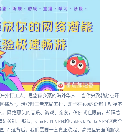
海外打工人、思念家乡菜的海外华人… 当你兴致勃勃点开
区播放”；想登陆王者来局五排，却卡在460的延迟里动弹不
人。网络那头的音乐、游戏、亲友，仿佛就在眼前，却隔着
么，ChickCN VPN和Unblock YoukuVPN这两个
国”？这背后，我们需要一套真正稳定、高效且安全的解决