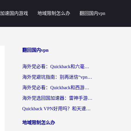
加速国内游戏
地域限制怎么办
翻回国内vpn
翻回国内vpn
海外党必看：Quickback和六毫秒好用吗？3步选对回国加速器，无缝刷国内剧玩游戏
海外党避坑指南：别再迷信“vpn 中国免费”，选对回国加速器才能无缝刷国内资源
海外党必看：Quickback和西游哪个好？3个维度教你选对回国加速器
海外党选回国加速器：雷神手游和云帆哪个好？附3组对比+避坑指南
Quickback VPN好用吗？和天速回国VPN对比哪个回国效果更好？海外党必看的真实体验指南
地域限制怎么办