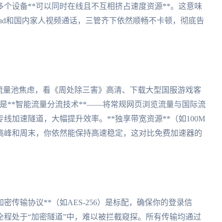
个设备**可以同时在线且不互相挤占速度资源**。这意味
剧、iPad和国内家人视频通话，三管齐下依然顺畅不卡顿，彻底告
流量池焦虑，看《周处除三害》高清、下载大型国服游戏客
是**智能流量分流技术**——将常规网页浏览流量与国际流
加速隧道，大幅提升效率。**独享带宽资源**（如100M
高峰和周末，你依然能保持高速稳定，这对比免费加速器的
密传输协议**（如AES-256）是标配，确保你的登录信
程处于“加密隧道”中，难以被拦截窥探。所有传输均通过