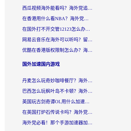
西瓜视频海外能看吗？海外党追剧看片的终极解决方案来了
在香港用什么看NBA？海外党解锁国内体育直播的终极攻略
在国外打不开交管12123怎么办？海外华人必看的回国加速全攻略
网易云音乐在海外可以听吗？留学生亲测有效的回国加速方案
优酷在香港版权限制怎么办？海外党亲测有效的追剧加速方案
国外加速国内游戏
丹麦怎么玩奇妙咖啡餐厅？海外党国服游戏加速全攻略（附灌篮高手元气骑士实测）
巴西怎么玩枫叶岛不卡顿？海外玩家国服游戏加速器终极指南（含战双野兽领主提速秘籍）
英国玩古剑奇谭OL用什么加速器比较好？留学生亲测有效的国服游戏加速指南
在英国打炉石传说卡吗？海外党国服游戏不卡顿的终极指南
海外党必看！那个手游加速器加速放开那三国3最好？一篇解决国服游戏卡顿难题