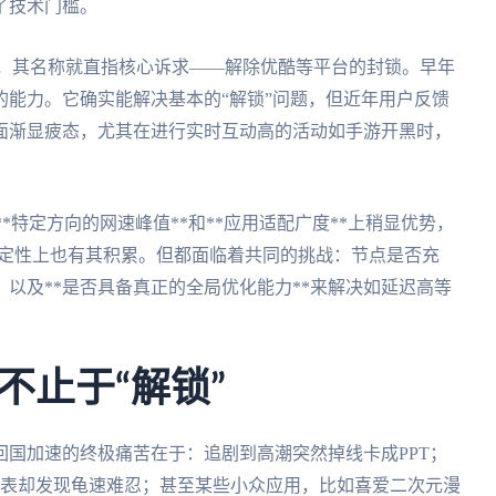
了技术门槛。
辈”级选手，其名称就直指核心诉求——解除优酷等平台的封锁。早年
能力。它确实能解决基本的“解锁”问题，但近年用户反馈
面渐显疲态，尤其在进行实时互动高的活动如手游开黑时，
在**特定方向的网速峰值**和**应用适配广度**上稍显优势，
网站解锁稳定性上也有其积累。但都面临着共同的挑战：节点是否充
以及**是否具备真正的全局优化能力**来解决如延迟高等
不止于“解锁”
国加速的终极痛苦在于：追剧到高潮突然掉线卡成PPT；
列表却发现龟速难忍；甚至某些小众应用，比如喜爱二次元漫