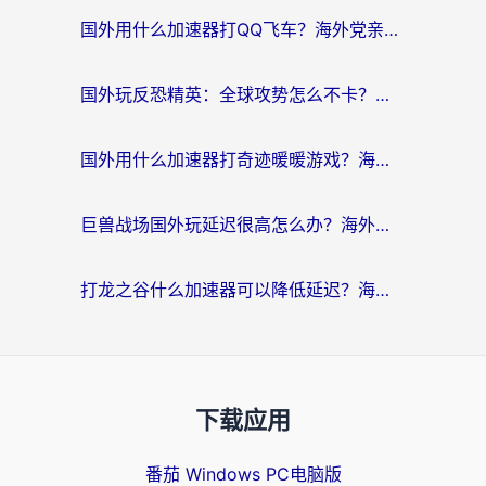
国外用什么加速器打QQ飞车？海外党亲测有效的国服游戏加速指南
国外玩反恐精英：全球攻势怎么不卡？老玩家亲测的加速器选择指南
国外用什么加速器打奇迹暖暖游戏？海外党国服手游畅玩全攻略（附3款热门游戏实测）
巨兽战场国外玩延迟很高怎么办？海外党亲测的国服游戏加速解决方案
打龙之谷什么加速器可以降低延迟？海外玩家亲测有效的国服加速指南
下载应用
番茄 Windows PC电脑版