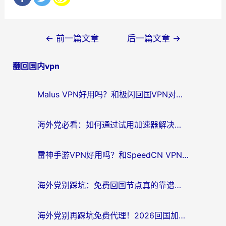
文
←
前一篇文章
后一篇文章
→
章
翻回国内vpn
导
航
Malus VPN好用吗？和极闪回国VPN对比哪个回国效果更好？海外党亲测3款加速器+避坑指南
海外党必看：如何通过试用加速器解决国内APP地区限制？附2026最新对比测评
雷神手游VPN好用吗？和SpeedCN VPN对比哪个回国效果更好？海外党亲测3款加速器+避坑指南
海外党别踩坑：免费回国节点真的靠谱吗？教你选对加速器无缝访问国内资源
海外党别再踩坑免费代理！2026回国加速器全攻略：从选线到避坑，无缝访问国内资源