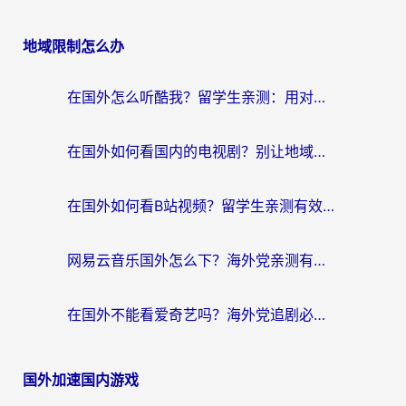
地域限制怎么办
在国外怎么听酷我？留学生亲测：用对加速器就能畅听国内音乐听书
在国外如何看国内的电视剧？别让地域限制成为追剧路上的绊脚石
在国外如何看B站视频？留学生亲测有效的回国加速器选择指南
网易云音乐国外怎么下？海外党亲测有效的回国加速器指南
在国外不能看爱奇艺吗？海外党追剧必看的回国加速器选择指南
国外加速国内游戏